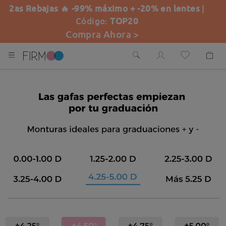
2as Rebajas 🔥 -99% máximo + -20% en lentes
|
Código:
TOP20
Compra Ahora >