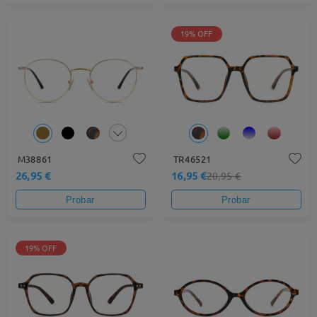
19% OFF
M38861
TR46521
26,95 €
16,95 €
20,95 €
Probar
Probar
19% OFF