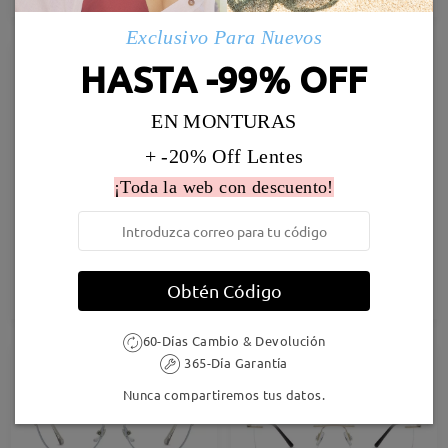
Exclusivo Para Nuevos
23% OFF
35% OFF
HASTA -99% OFF
EN MONTURAS
+ -20% Off Lentes
¡Toda la web con descuento!
Shirley20209
Judy116
19,95 €
16,95 €
25,95 €
25,95 €
Obtén Código
Probar
Probar
60-Días Cambio & Devolución
365-Día Garantía
Nunca compartiremos tus datos.