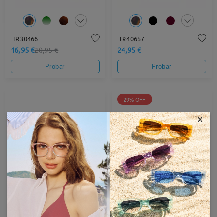
TR30466
TR40657
16,95 €
24,95 €
20,95 €
Probar
Probar
29% OFF
×
TR98447
TM26395
21,95 €
16,95 €
23,95 €
Probar
Probar