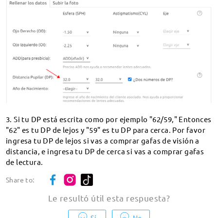
Devolución y cambio en 60 días
Las gafas insatisfactorias pueden cambiarse o
devolverse en un plazo de 60 días a partir de su
entrega.
Garantía de 365 días
Cubre cualquier defecto posible en defectos en
los materiales y mano do obra defectuosa
3. Si tu DP está escrita como por ejemplo "62/59," Entonces
Chat en vivo 24/7
"62" es tu DP de lejos y "59" es tu DP para cerca. Por favor
Estamos siempre online para usted.
ingresa tu DP de lejos si vas a comprar gafas de visión a
distancia, e ingresa tu DP de cerca si vas a comprar gafas
de lectura.
Share to:
Compra Por Graduación
Le resultó útil esta respuesta
?
Compra Por Solar
Sí
No