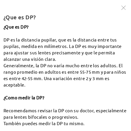
2as Rebajas 🔥 -99% máximo + -20% en lentes
|
Código:
TOP20
¿Que es DP?
Compra Ahora >
¿Que es DP?
DP es la distancia pupilar, que es la distancia entre tus
Buscar
pupilas, medida en milímetros. La DP es muy importante
Qué es DP
para ajustar sus lentes precisamente y que le permita
alcanzar una visión clara.
Generalmente, la DP no varía mucho entre los adultos. El
Envío y seguimiento
rango promedio en adultos es entre 55-75 mm y para niños
es entre 42-55 mm. Una variación entre 2 y 3 mm es
¿Cuánto tiempo puede tardar en llegar mi pedido?
aceptable.
¿Como le hago seguimiento a mi pedido?
¿Como medir la DP?
¿A qué países/regiones hacen envíos? ¿Qué servicio de
mensajería usan? ¿Cuanto tardara en llegar? ¿Cuál es el
Recomendamos revisar la DP con su doctor, especialmente
costo del envío?
para lentes bifocales o progresivos.
También puedes medir la DP tu mismo.
¿Cuanto tarda el procesamiento de mis gafas? ¿Como
les dan manejo a los retrasos en el procesamiento?