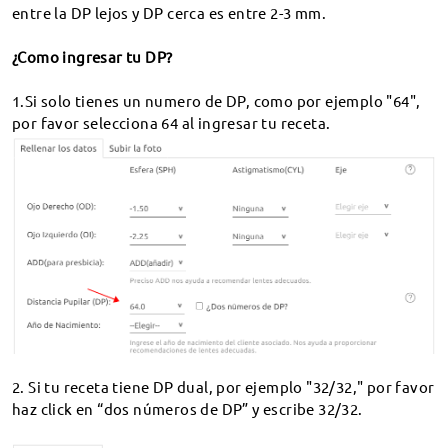
gafas?
¿Cómo ajustar las monturas?
entre la DP lejos y DP cerca es entre 2-3 mm.
¡Toda la web con descuento!
¿Cuál es el material de sus lentes?
¿Como ingresar tu DP?
FAQs
¿Cómo usar las gafas progresivas?
1.Si solo tienes un numero de DP, como por ejemplo "64",
¿Cuál es la diferencia entre cristales con recubrimiento
Chat En Vivo 24/7
Obtén Código
básico, cristales con recubrimiento estándar y cristales
por favor selecciona 64 al ingresar tu receta.
con bloqueo de luz azul?
service@firmoo.es
60-Días Cambio & Devolución
¿Qué tipo de lentes bifocales utilizan?
365-Día Garantía
Seguir mi pedido
Presentación de la lente fotocromática y de la lente
Nunca compartiremos tus datos.
Transitions®.
¿Cómo se cambia el lente de las gafas de
seguridad/deportivas?
FAQ – Lentes especiales (también conocidas como
Suggestions & Feedback
lentes descentradas)
2. Si tu receta tiene DP dual, por ejemplo "32/32," por favor
haz click en “dos números de DP” y escribe 32/32.