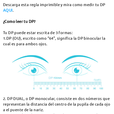
Descarga esta regla imprimible y mira como medir tu DP
¿Qué puedo hacer si se me exige pagar impuestos de
AQUI
.
importación o derechos de aduana?
¿Cómo puedo comprobar el estado de mi pedido?
¿Como leer tu DP?
Acabo de hacer varios pedidos. ¿Puedo combinar
Tu DP puede estar escrita de 3 formas:
envíos?
1.DP (OU), escrito como “64”, significa la DP binocular la
¿Cómo gestionan los retrasos en el envío?
cual es para ambos ojos.
Devoluciones
política de Cambio & Devolución
Pedido
¿Dónde puedo donar mis gafas?
¿Que significa “Estado del pedido”?
¿Como aplico para un Cambio&Devolucion?
Prescripción
¿Cómo graduar gafas online?
¿Cuándo recibiré mi reembolso?
¿Que es DP?
2. DP DUAL, o DP monocular, consiste en dos números que
¿Cómo puedo modificar o cancelar mi pedido?
Lentes
representan la distancia del centro de la pupila de cada ojo
¿Como leer mi receta?
¿Cómo envío mi prescripción?
a el puente de la nariz.
¿Como escoger lentes?
¿Pueden hacer gafas con una graduación fuerte?