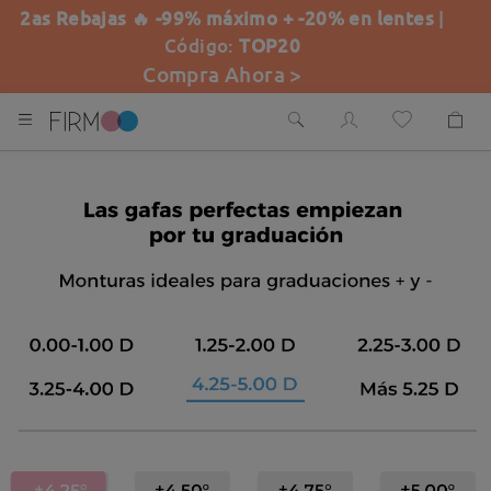
2as Rebajas 🔥 -99% máximo + -20% en lentes
|
Código:
TOP20
Compra Ahora >