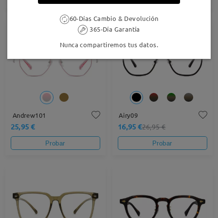
60-Días Cambio & Devolución
365-Día Garantía
37% OFF
Nunca compartiremos tus datos.
Andrew101
Airy09
25,95 €
16,95 €
26,95 €
Probar
Probar