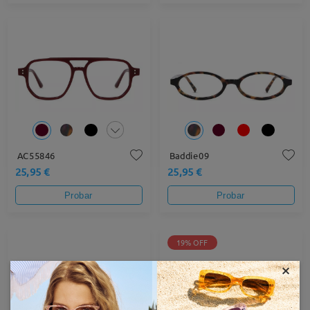
AC55846
Baddie09
25,95 €
25,95 €
Probar
Probar
19% OFF
×