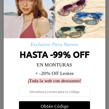
TR98447
TR93965
21,95 €
16,95 €
20,95 €
Probar
Probar
Exclusivo Para Nuevos
43% OFF
37% OFF
HASTA -99% OFF
EN MONTURAS
+ -20% Off Lentes
¡Toda la web con descuento!
Jewels246
M44779
16,95 €
16,95 €
29,95 €
26,95 €
Obtén Código
Probar
Probar