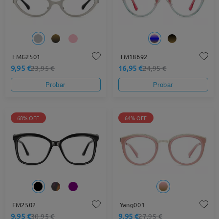
FMG2501
TM18692
9,95 €
16,95 €
23,95 €
24,95 €
Probar
Probar
68% OFF
64% OFF
FM2502
Yang001
9,95 €
9,95 €
30,95 €
27,95 €