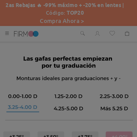
2as Rebajas 🔥 -99% máximo + -20% en lentes
|
Código:
TOP20
Compra Ahora >