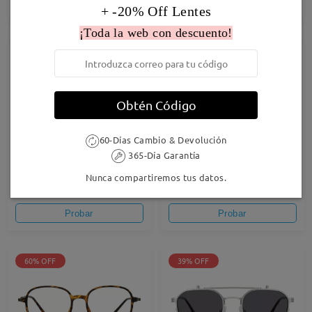
Probar
Probar
+ -20% Off Lentes
¡Toda la web con descuento!
60% OFF
58% OFF
Obtén Código
60-Días Cambio & Devolución
365-Día Garantía
Baddie02
AC56431
Nunca compartiremos tus datos.
9,95 €
9,95 €
24,95 €
23,95 €
Probar
Probar
60% OFF
39% OFF