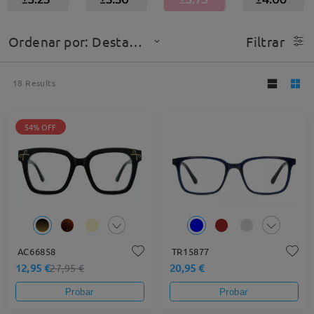
Ordenar por: Destacado
Filtrar
18
Results
54% OFF
AC66858
TR15877
12,95 €
20,95 €
27,95 €
Probar
Probar