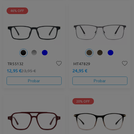
46% OFF
TR55132
MT47829
12,95 €
24,95 €
23,95 €
Probar
Probar
20% OFF