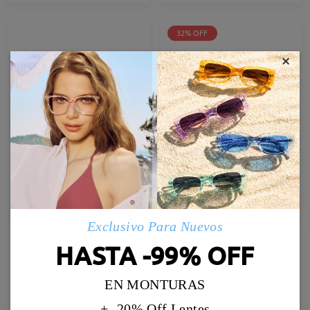
32% OFF
×
TR98447
TM13880
21,95 €
16,95 €
24,95 €
Probar
Probar
Exclusivo Para Nuevos
HASTA -99% OFF
EN MONTURAS
+ -20% Off Lentes