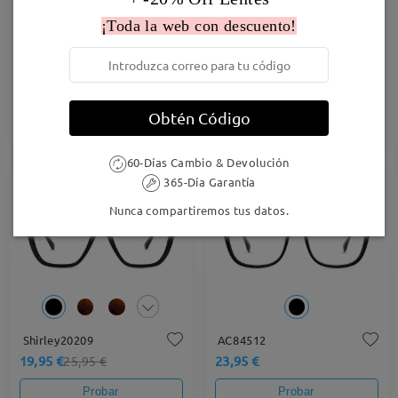
¡Toda la web con descuento!
M37599
F4126
23,95 €
27,95 €
Obtén Código
Probar
Probar
60-Días Cambio & Devolución
365-Día Garantía
23% OFF
Nunca compartiremos tus datos.
Shirley20209
AC84512
19,95 €
23,95 €
25,95 €
Probar
Probar