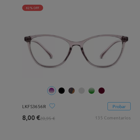
62% OFF
LKFS3656R
Probar
8,00 €
135 Comentarios
20,95 €