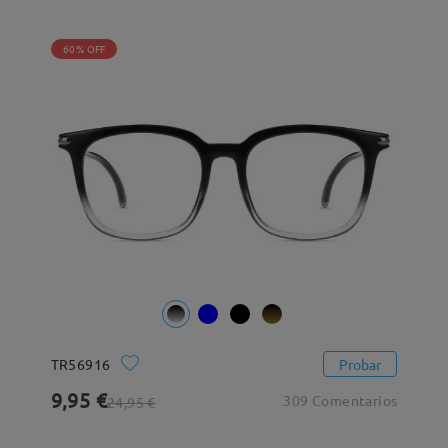
60% OFF
TR56916
Probar
9,95 €
309 Comentarios
24,95 €