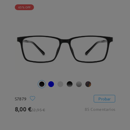
65% OFF
S7879
Probar
8,00 €
85 Comentarios
22,95 €