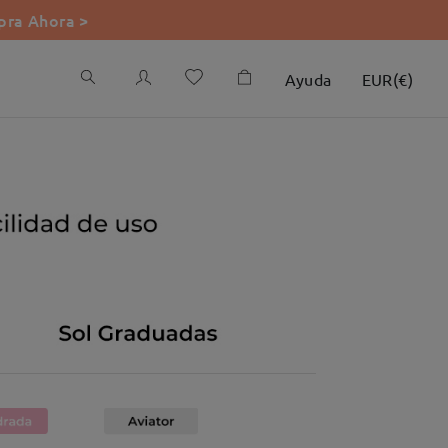
ra Ahora >
Ayuda
EUR
(
€
)