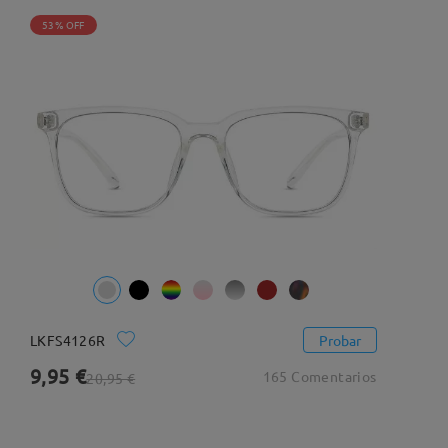
53% OFF
LKFS4126R
Probar
9,95 €
165 Comentarios
20,95 €