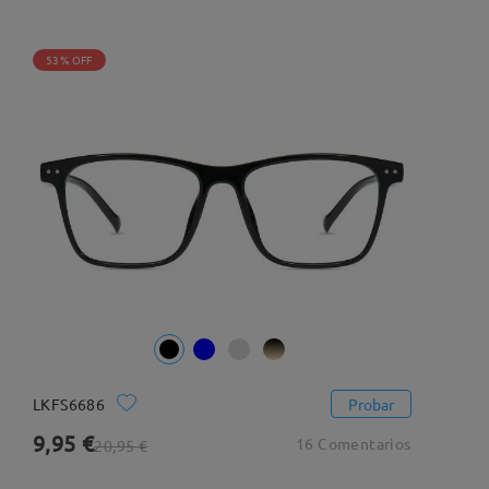
53% OFF
LKFS6686
Probar
9,95 €
16 Comentarios
20,95 €