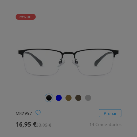
29% OFF
M82957
Probar
16,95 €
14 Comentarios
23,95 €