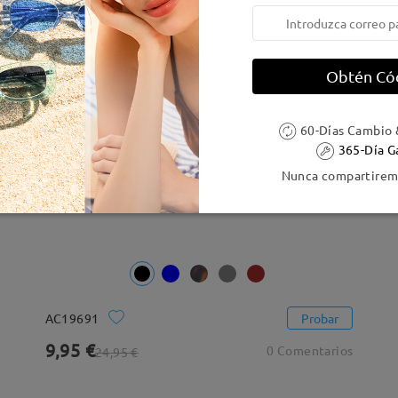
60% OFF
Obtén Có
60-Días Cambio 
365-Día G
Nunca compartiremo
AC19691
Probar
9,95 €
0 Comentarios
24,95 €