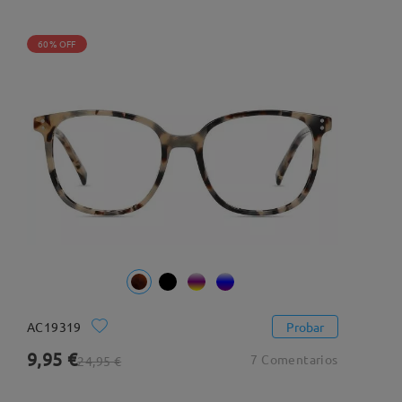
60% OFF
AC19319
Probar
9,95 €
7 Comentarios
24,95 €