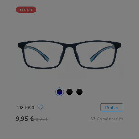
53% OFF
TR81090
Probar
9,95 €
37 Comentarios
20,95 €