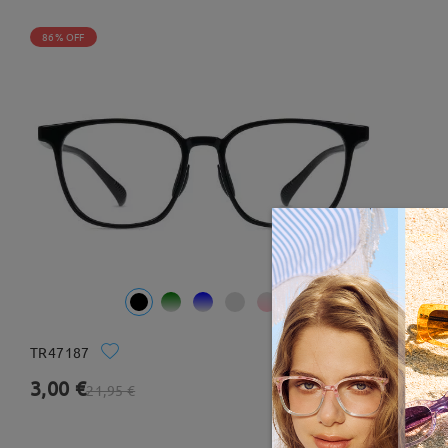
86% OFF
TR47187
Probar
3,00 €
42 Comentarios
21,95 €