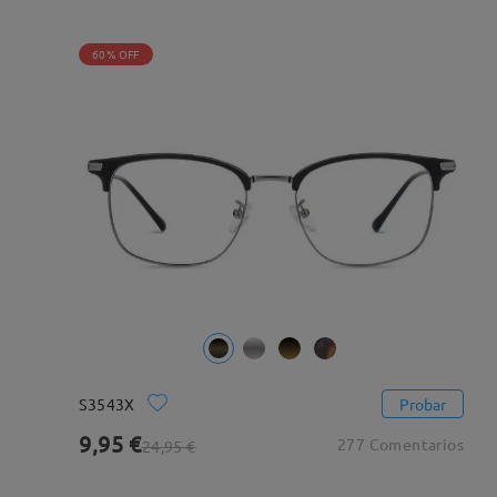
60% OFF
S3543X
Probar
9,95 €
277 Comentarios
24,95 €