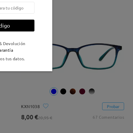
62% OFF
digo
& Devolución
arantía
s tus datos.
KXN1038
Probar
8,00 €
67 Comentarios
20,95 €