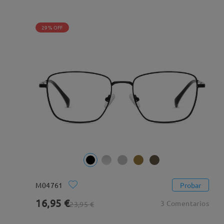
29% OFF
M04761
Probar
16,95 €
3 Comentarios
23,95 €