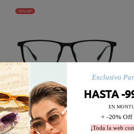
60% OFF
Exclusivo Pa
HASTA -9
UL04491
Probar
EN MONT
9,95 €
+ -20% Off
11 Comentarios
24,95 €
¡Toda la web con