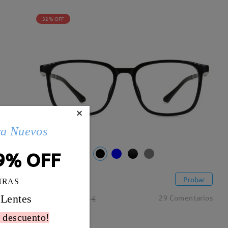
32% OFF
×
ra Nuevos
9% OFF
UL55518
Probar
URAS
16,95 €
 Lentes
29 Comentarios
24,95 €
 descuento!