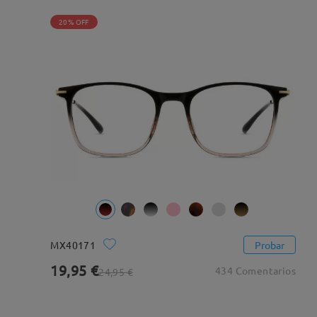
20% OFF
MX40171
Probar
19,95 €
434 Comentarios
24,95 €