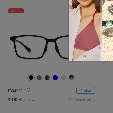
86% OFF
TR38040
Probar
3,00 €
20 Comentarios
21,95 €