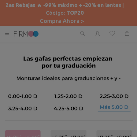
2as Rebajas 🔥 -99% máximo + -20% en lentes
|
Código:
TOP20
Compra Ahora >