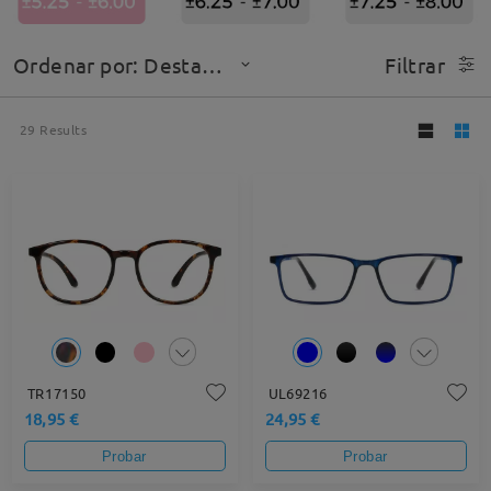
Ordenar por: Destacado
Filtrar
29
Results
TR17150
UL69216
18,95 €
24,95 €
Probar
Probar