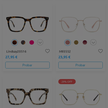
Lindsay20516
M93552
27,95 €
23,95 €
Probar
Probar
29% OFF