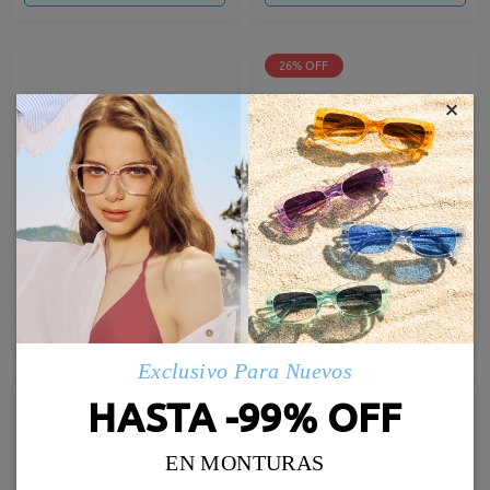
26% OFF
×
Firm231109
Airy12
24,95 €
16,95 €
22,95 €
Probar
Probar
Exclusivo Para Nuevos
HASTA -99% OFF
EN MONTURAS