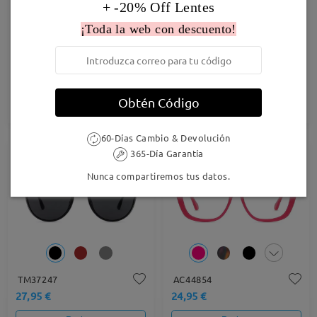
+ -20% Off Lentes
¡Toda la web con descuento!
M76221
AC42601
24,95 €
25,95 €
Obtén Código
Probar
Probar
60-Días Cambio & Devolución
365-Día Garantía
Nunca compartiremos tus datos.
TM37247
AC44854
27,95 €
24,95 €