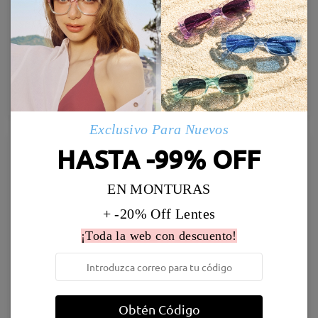
TR98447
SML065
21,95 €
16,95 €
26,95 €
Probar
Probar
Exclusivo Para Nuevos
23% OFF
HASTA -99% OFF
EN MONTURAS
+ -20% Off Lentes
¡Toda la web con descuento!
Shirley20209
Stella19
19,95 €
26,95 €
25,95 €
Obtén Código
Probar
Probar