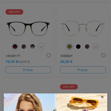
20% OFF
MX40171
M38861
19,95 €
26,95 €
24,95 €
Probar
Probar
37% OFF
×