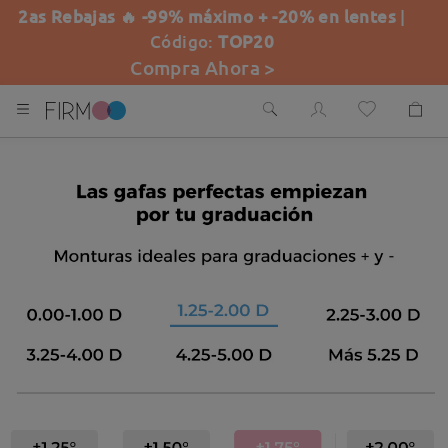
2as Rebajas 🔥 -99% máximo + -20% en lentes
|
Código:
TOP20
Compra Ahora >