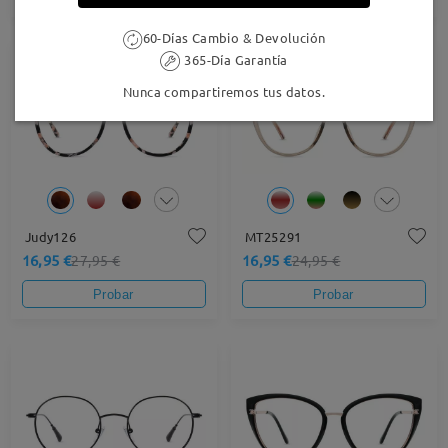
60-Días Cambio & Devolución
365-Día Garantía
39% OFF
32% OFF
Nunca compartiremos tus datos.
Judy126
MT25291
16,95 €
16,95 €
27,95 €
24,95 €
Probar
Probar