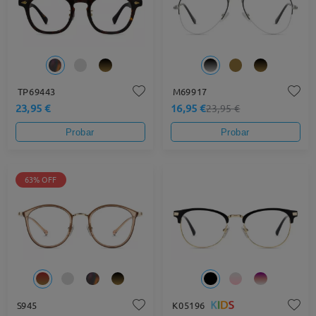
TP69443
M69917
23,95 €
16,95 €
23,95 €
Probar
Probar
63% OFF
S945
K05196