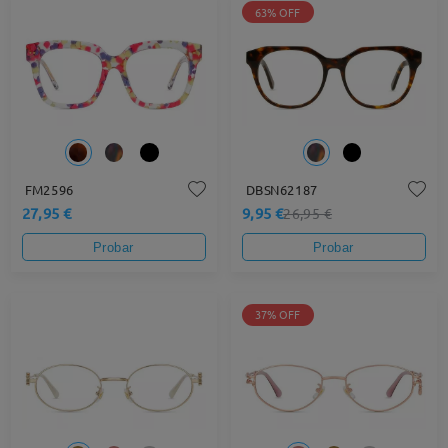
63% OFF
FM2596
DBSN62187
27,95 €
9,95 €
26,95 €
Probar
Probar
37% OFF