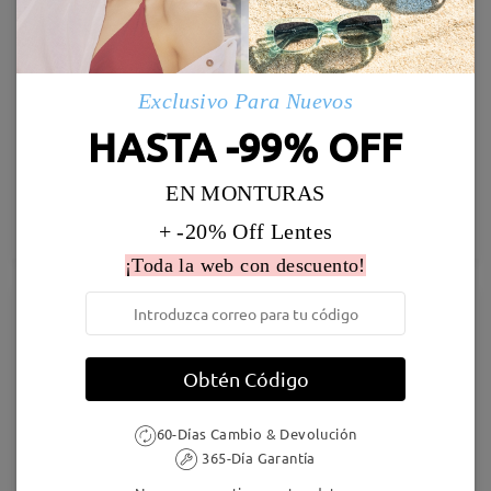
Exclusivo Para Nuevos
HASTA -99% OFF
T01725
Sea14
EN MONTURAS
31,95 €
9,95 €
24,95 €
+ -20% Off Lentes
Probar
Probar
¡Toda la web con descuento!
46% OFF
Obtén Código
60-Días Cambio & Devolución
365-Día Garantía