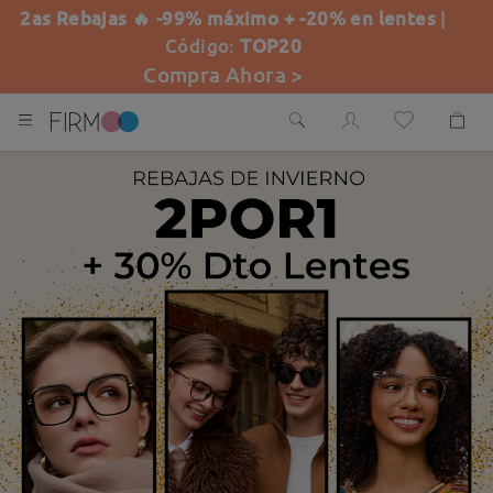
2as Rebajas 🔥 -99% máximo + -20% en lentes
|
Código:
TOP20
Compra Ahora >