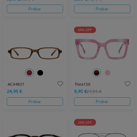
Probar
Probar
64% OFF
AC44821
flora130
24,95 €
9,95 €
27,95 €
Probar
Probar
29% OFF