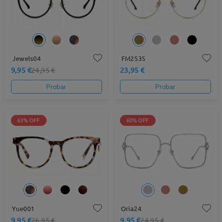
Jewels04
FM2535
9,95 €
23,95 €
24,95 €
Probar
Probar
63% OFF
60% OFF
Yue001
Oria24
9,95 €
9,95 €
26,95 €
24,95 €