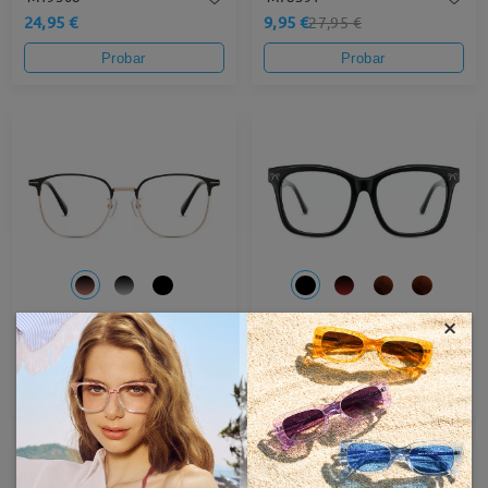
24,95 €
9,95 €
27,95 €
Probar
Probar
×
M07564
bow187
23,95 €
27,95 €
Probar
Probar
60% OFF