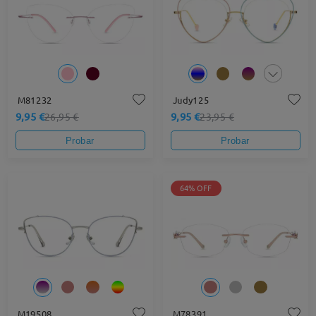
M81232
Judy125
9,95 €
9,95 €
26,95 €
23,95 €
Probar
Probar
64% OFF
M19508
M78391