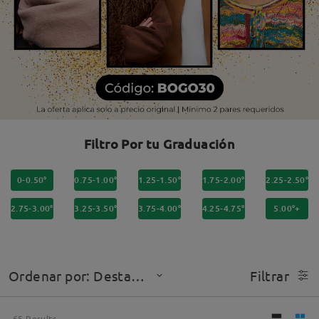
Filtro Por tu Graduación
0-0.50°
0.75-1.00°
1.25-1.50°
1.75-2.00°
2.25-2.50°
2.75-3.00°
3.25-3.50°
3.75-4.00°
4.25-4.75°
5.00°+
Ordenar por: Destacado
Filtrar
65
Results