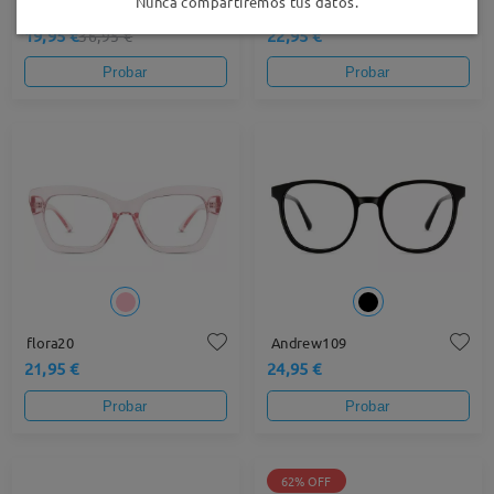
Nunca compartiremos tus datos.
S71141
K14943
19,95 €
22,95 €
36,95 €
Probar
Probar
flora20
Andrew109
21,95 €
24,95 €
Probar
Probar
62% OFF