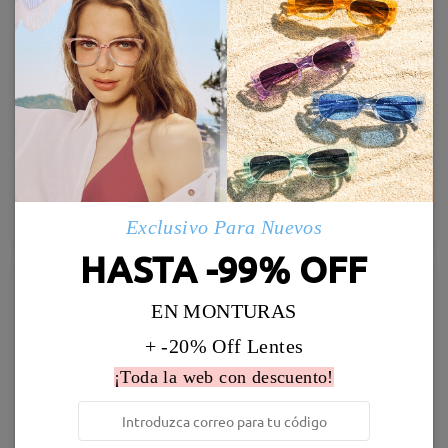
Stella33
Baddie27
27,95 €
36,95 €
Probar
Probar
Exclusivo Para Nuevos
HASTA -99% OFF
New
New
EN MONTURAS
+ -20% Off Lentes
¡Toda la web con descuento!