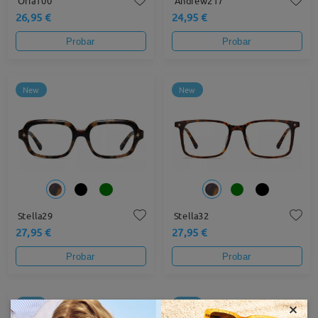
Oria100
Andrew217
26,95 €
24,95 €
Probar
Probar
New
New
Stella29
Stella32
27,95 €
27,95 €
Probar
Probar
×
New
New