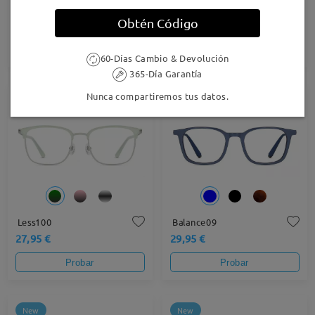
Baddie30
Balance27
Obtén Código
24,95 €
36,95 €
Probar
Probar
60-Días Cambio & Devolución
365-Día Garantía
Nunca compartiremos tus datos.
New
New
Less100
Balance09
27,95 €
29,95 €
Probar
Probar
New
New