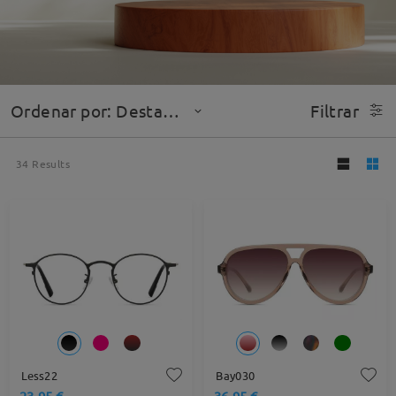
Ordenar por: Destacado
Filtrar
34
Results
Less22
Bay030
23,95 €
36,95 €