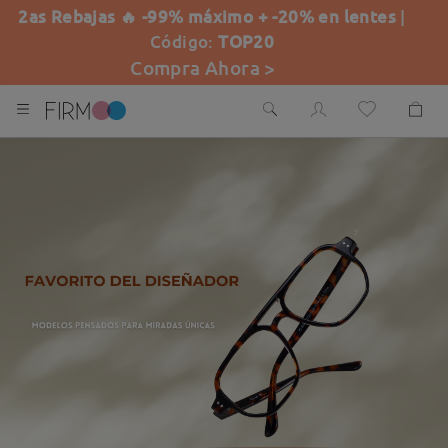
2as Rebajas 🔥 -99% máximo + -20% en lentes
|
Código:
TOP20
Compra Ahora >