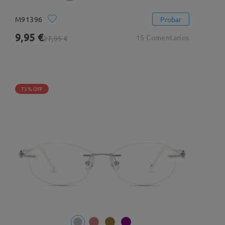
M91396
Probar
9,95 €
15 Comentarios
27,95 €
73% OFF