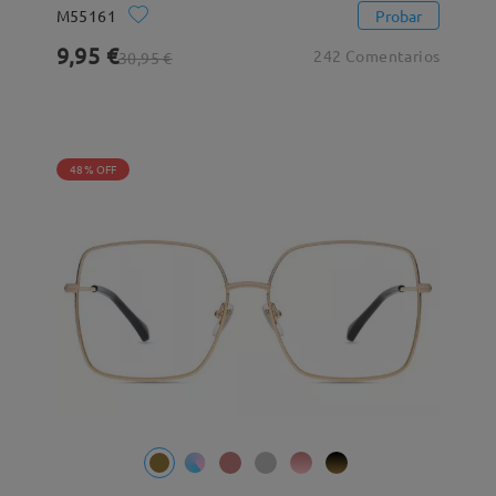
M55161
Probar
9,95 €
242 Comentarios
30,95 €
48% OFF