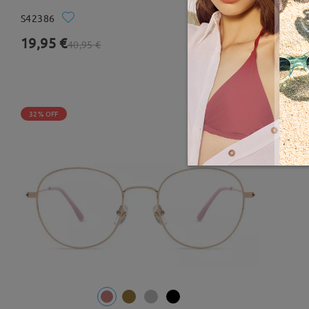
S42386
Probar
19,95 €
11 Comentarios
40,95 €
32% OFF