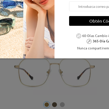
M84461
Probar
9,95 €
2 Comentarios
23,95 €
Obtén Có
60-Días Cambio 
58% OFF
365-Día G
Nunca compartiremo