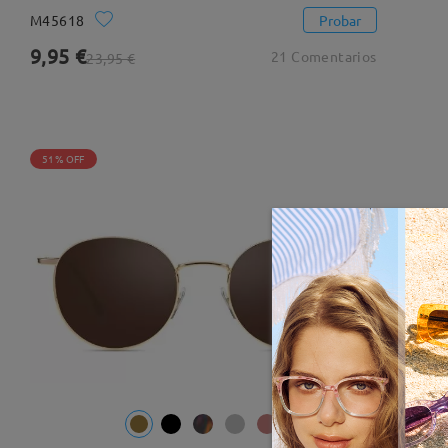
M45618
Probar
9,95 €
21 Comentarios
23,95 €
51% OFF