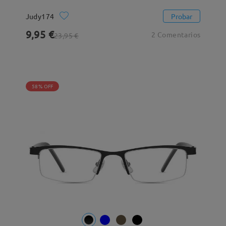
Judy174
Probar
9,95 €
2 Comentarios
23,95 €
58% OFF