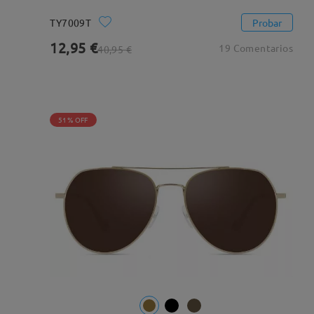
TY7009T
Probar
12,95 €
19 Comentarios
40,95 €
51% OFF