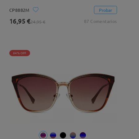
CP8882M
Probar
16,95 €
87 Comentarios
24,95 €
64% OFF