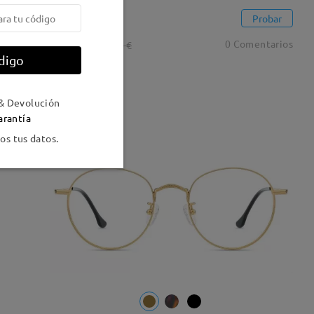
Bay020
Probar
26,95 €
0 Comentarios
36,95 €
digo
& Devolución
68% OFF
arantía
s tus datos.