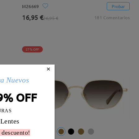
M26669
Probar
16,95 €
181 Comentarios
26,95 €
27% OFF
×
ra Nuevos
9% OFF
URAS
 Lentes
 descuento!