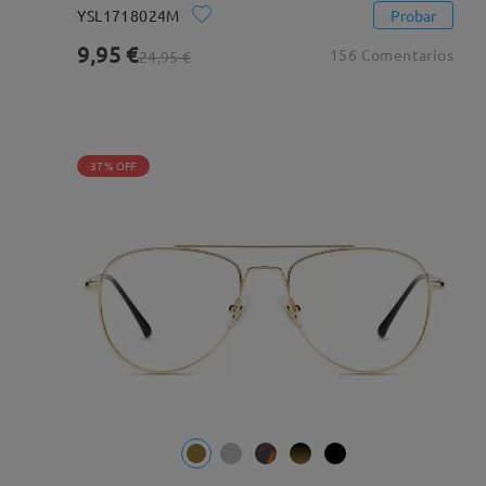
YSL1718024M
Probar
9,95 €
156 Comentarios
24,95 €
37% OFF