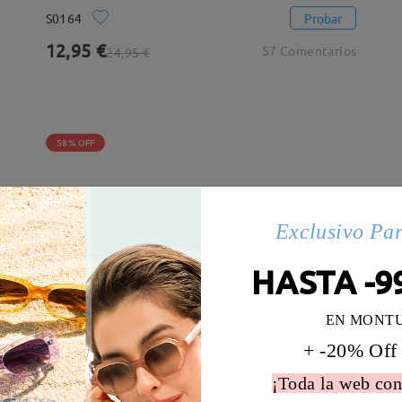
S0164
Probar
12,95 €
57 Comentarios
24,95 €
58% OFF
Exclusivo Pa
HASTA -9
EN MONT
+ -20% Off
¡Toda la web con