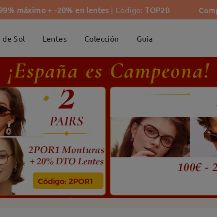
Comp
-99% máximo + -20% en lentes
| Código:
TOP20
 de Sol
Lentes
Colección
Guía