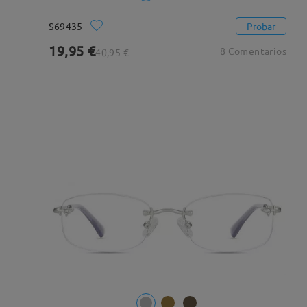
S69435
Probar
19,95 €
8 Comentarios
40,95 €