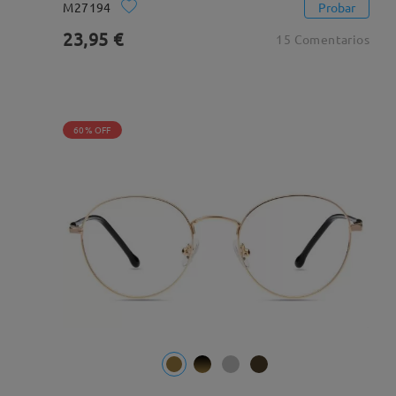
M27194
Probar
23,95 €
15 Comentarios
60% OFF