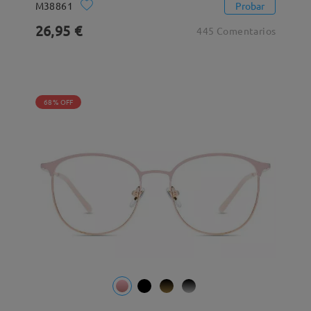
M38861
Probar
26,95 €
445 Comentarios
68% OFF