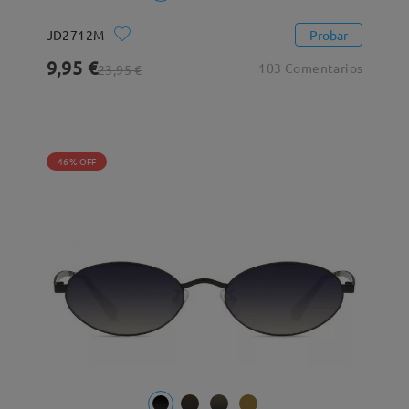
JD2712M
Probar
9,95 €
103 Comentarios
23,95 €
46% OFF