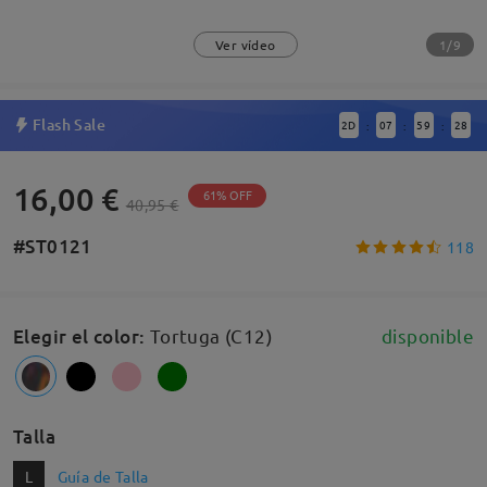
1/9
Ver vídeo
Flash Sale
2
D
07
59
27
:
:
:
16,00 €
61% OFF
40,95 €
#ST0121
118
Elegir el color
:
Tortuga (C12)
disponible
Talla
L
Guía de Talla