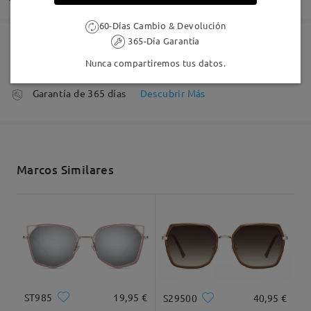
60-Días Cambio & Devolución
365-Día Garantía
Pedido realizado
Revestimiento resistente a arañazo incluído
Nunca compartiremos tus datos.
Genial
60 días de garantía de devolución y cambio
by
Vanesa García Benito
on
May 27 , 2026
Fabricación
Garantía de 365 días
Descubrir Más
5-7 días laborales
detalles
Leer todos los
Enviado
comentarios
Marcos Similares
Deje su comentario
Envío
Tipo Rostro:
Longitud Rostro:
Ancho Rostro:
5-7 días laborales
detalles
Diamante
17cm/6.69 plg.
15cm/5.91 plg.
Llegado
Dimensiones
ST985
19,95 €
S29500
40,95 €