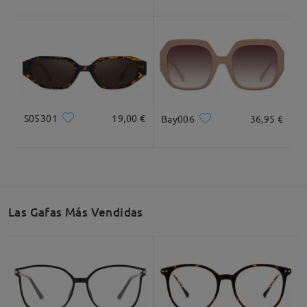
Ancho Total
Longitud de Patillas
143mm/ 5.63plg.
143mm/ 5.63plg.
S05301
19,00 €
Bay006
36,95 €
Ancho de Cristal
Altura de Cristal
Ancho de Puente
54mm/ 2.13plg.
45mm/ 1.77plg.
16mm/ 0.63plg.
Las Gafas Más Vendidas
Recomendación de Rostro