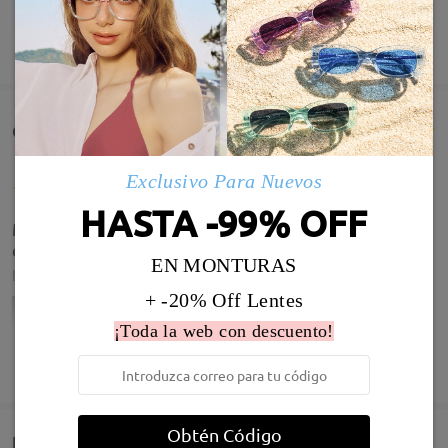
MOSTRAR MÁS
Comentarios de Clientes(118)
Exclusivo Para Nuevos
HASTA -99% OFF
Muy bonitas y cómodas no pesan nada Rosa muy
clarito
EN MONTURAS
by
Raquel Gonzalez Martin
on
Jun 18 , 2026
+ -20% Off Lentes
¡Toda la web con descuento!
Infomación de Modelo
MOSTRAR MÁS
Obtén Código
Entrega