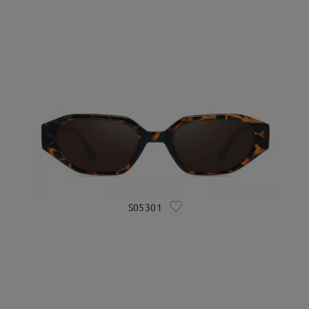
S05301