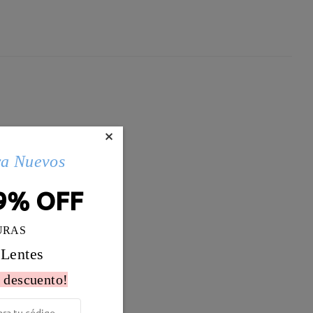
×
ra Nuevos
9% OFF
URAS
 Lentes
 descuento!
Peso:
13g