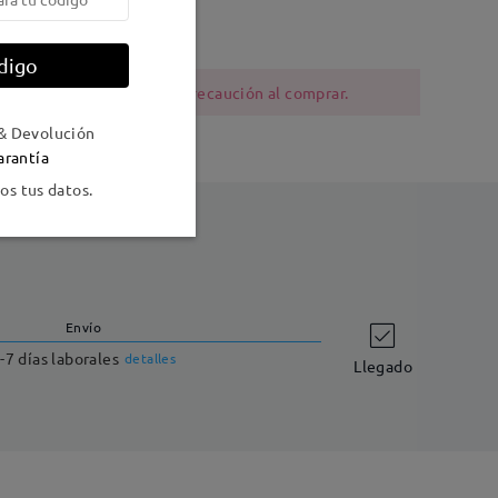
digo
ia al níquel deben tener precaución al comprar.
& Devolución
arantía
s tus datos.
Envío
-7 días laborales
detalles
Llegado