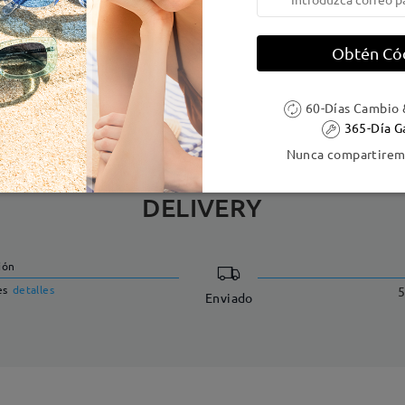
e resorte:
No
Material de la montura:
Metal
Obtén Có
 metálicas contienen níquel. Los clientes con antecedentes de alerg
60-Días Cambio 
365-Día G
Nunca compartiremo
DELIVERY
ión
es
detalles
5
Enviado