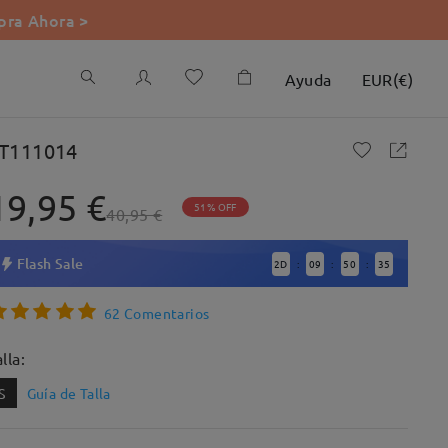
ra Ahora >
Ayuda
EUR
(
€
)
T111014
19,95 €
51% OFF
40,95 €
Flash Sale
2
D
09
50
34
:
:
:
62 Comentarios
lla:
S
Guía de Talla