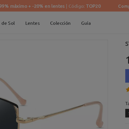
Comp
-99% máximo + -20% en lentes
| Código:
TOP20
 de Sol
Lentes
Colección
Guía
S
Ta