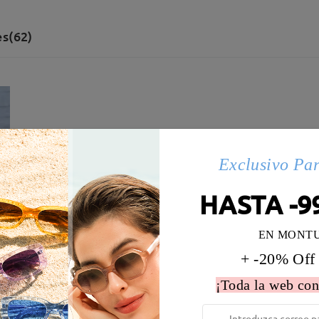
s(62)
Exclusivo Pa
HASTA -9
EN MONT
+ -20% Off
¡Toda la web con
 la montura:
128 mm
(
Paqueño
)
Diametro de lentes:
58 mm