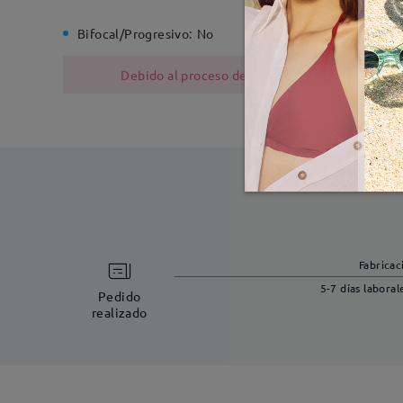
Bifocal/Progresivo:
No
Bisagra d
Debido al proceso de fabricación, las monturas
Fabricac
5-7 días laboral
Pedido
realizado