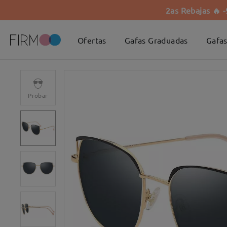
2as Rebajas 🔥 
Ofertas
Gafas Graduadas
Gafas
Probar