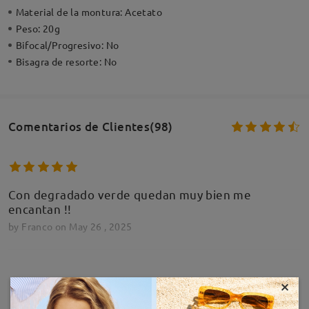
Material de la montura:
Acetato
Peso:
20g
Bifocal/Progresivo:
No
Bisagra de resorte:
No
Comentarios de Clientes(98)
Con degradado verde quedan muy bien me
encantan !!
by
Franco
on
May 26 , 2025
×
MOSTRAR MÁS
Queda perfecto. Tal y como aparece en la prueba