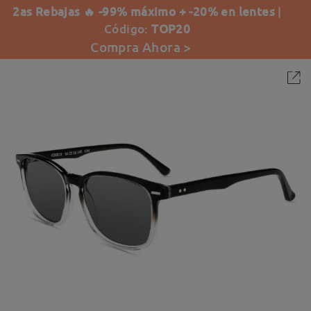
2as Rebajas 🔥 -99% máximo + -20% en lentes
|
Código:
TOP20
Compra Ahora >