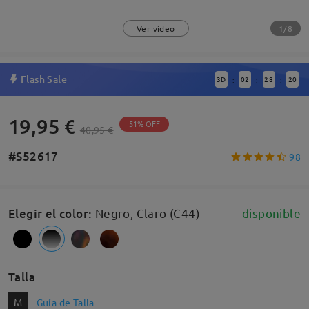
1/8
Ver vídeo
Flash Sale
3
D
02
28
19
:
:
:
19,95 €
51% OFF
40,95 €
#S52617
98
Elegir el color
:
Negro, Claro (C44)
disponible
Talla
M
Guía de Talla