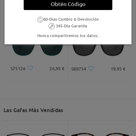
Obtén Código
S23850
16,95 €
TR98866
19,95 €
60-Días Cambio & Devolución
365-Día Garantía
Nunca compartiremos tus datos.
S75126
26,95 €
S88734
19,95 €
Las Gafas Más Vendidas