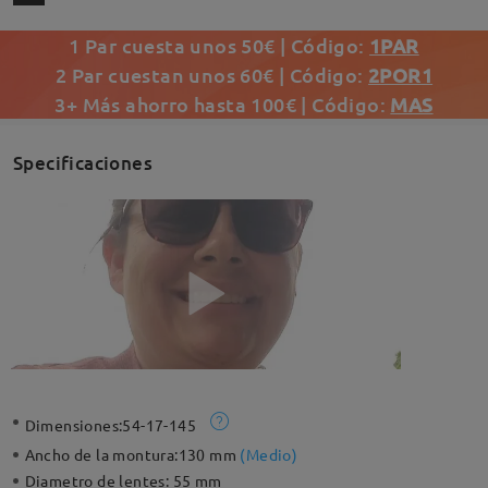
1 Par cuesta unos 50€ | Código:
1PAR
2 Par cuestan unos 60€ | Código:
2POR1
3+ Más ahorro hasta 100€ | Código:
MAS
Specificaciones
Dimensiones:
54-17-145
Ancho de la montura:
130 mm
(
Medio
)
Diametro de lentes:
55 mm