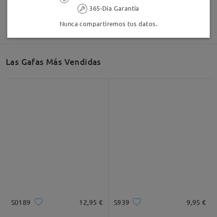
365-Día Garantía
Nunca compartiremos tus datos.
Las Gafas Más Vendidas
S0189
12,95 €
S939
9,95 €