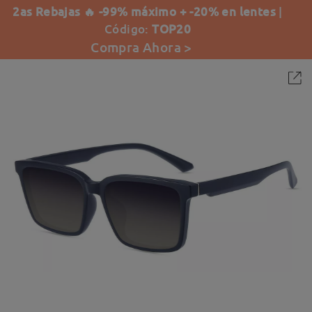
2as Rebajas 🔥 -99% máximo + -20% en lentes
|
Código:
TOP20
Compra Ahora >