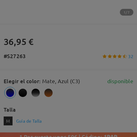
1/7
36,95 €
#S27263
32
Elegir el color
:
Mate, Azul (C3)
disponible
Talla
M
Guía de Talla
1 Par cuesta unos 50€ | Código:
1PAR