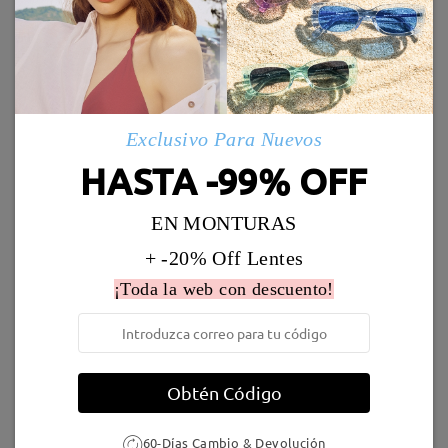
Enviado
Marcos Similares
Envío
5-7 días laborales
detalles
Exclusivo Para Nuevos
HASTA -99% OFF
Llegado
EN MONTURAS
S59279
19,95 €
Gentle29
16,95 €
+ -20% Off Lentes
¡Toda la web con descuento!
Obtén Código
Gentle26
19,95 €
Gentle105
36,95 €
60-Días Cambio & Devolución