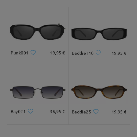
Deje su comentario
Envío
Tipo Rostro:
Longitud Rostro:
Ancho Rostro:
5-7 días laborales
detalles
cuadrada y redonda
20cm/7.8plg.
22cm/8.6plg.
Llegado
Dimensiones
Punk001
19,95 €
BaddieT10
19,95 €
Ancho Total
Longitud de Patillas
127mm/ 5.00plg.
146mm/ 5.75plg.
Bay021
36,95 €
Baddie25
19,95 €
Ancho de Cristal
Altura de Cristal
Ancho de Puente