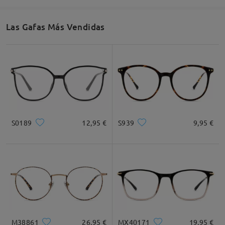
53mm/ 2.09plg.
33mm/ 1.30plg.
16mm/ 0.63plg.
Las Gafas Más Vendidas
Recomendación de Rostro
Cuadrada
Redondo
Corazón
Diamante
Ovalado
S0189
12,95 €
S939
9,95 €
* Solo Para Referencia
Descripción del Producto
M38861
26,95 €
MX40171
19,95 €