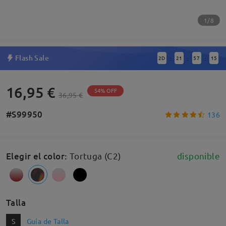
1/8
Flash Sale
2
D
21
57
15
:
:
:
16,95 €
54% OFF
36,95 €
#S99950
136
Elegir el color
:
Tortuga (C2)
disponible
Talla
S
Guía de Talla