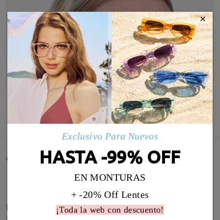
×
MOSTRAR MÁS
Exclusivo Para Nuevos
HASTA -99% OFF
Comentarios de Clientes(136)
EN MONTURAS
+ -20% Off Lentes
Perfecto
¡Toda la web con descuento!
by
María Teresa del Moral
on
Jul 11 , 2026