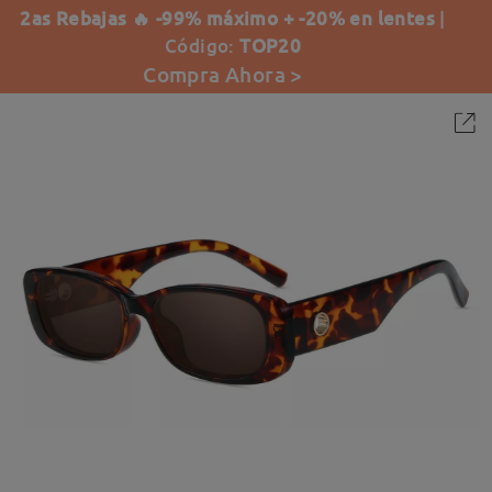
2as Rebajas 🔥 -99% máximo + -20% en lentes
|
Código:
TOP20
Compra Ahora >