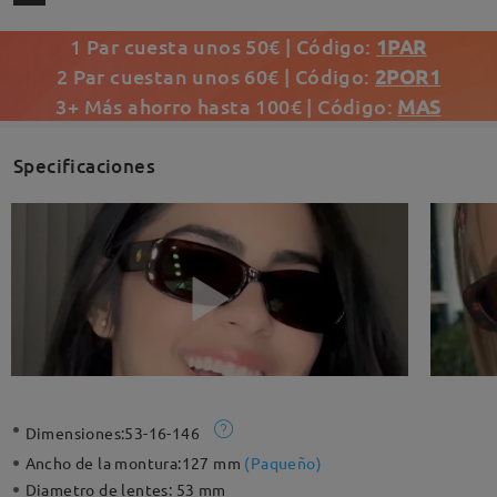
1 Par cuesta unos 50€ | Código:
1PAR
2 Par cuestan unos 60€ | Código:
2POR1
3+ Más ahorro hasta 100€ | Código:
MAS
Specificaciones
Dimensiones:
53-16-146
Ancho de la montura:
127 mm
(
Paqueño
)
Diametro de lentes:
53 mm