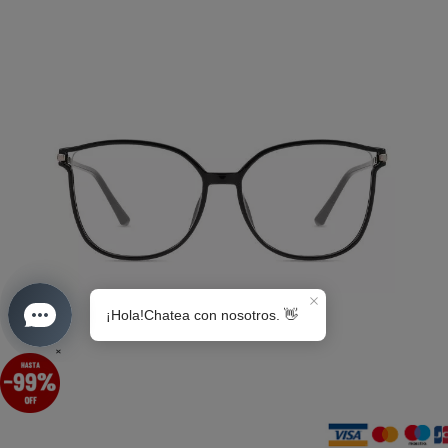
S0189
×