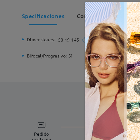
Specificaciones
Comentarios de Cliente
Dimensiones:
Ancho de
50-19-145
Bifocal/Progresivo:
Sí
Bisagra d
Fabricac
5-7 días laboral
Pedido
realizado