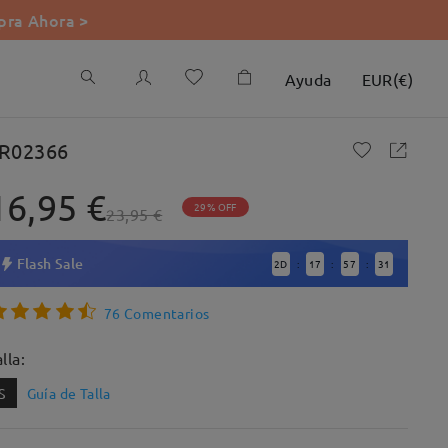
ra Ahora >
Ayuda
EUR
(
€
)
R02366
16,95 €
29% OFF
23,95 €
Flash Sale
2
D
17
57
30
:
:
:
76 Comentarios
lla:
S
Guía de Talla