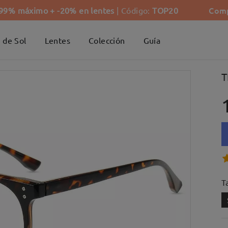
Comp
-99% máximo + -20% en lentes
| Código:
TOP20
 de Sol
Lentes
Colección
Guía
T
Ta