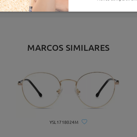
MARCOS SIMILARES
YSL1718024M