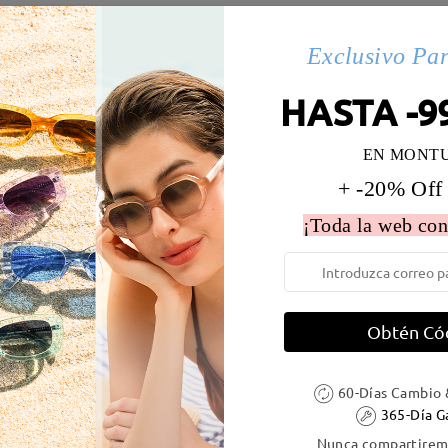
s(76)
Details
Exclusivo Pa
HASTA -9
 la montura:
127 mm
(
Paqueño
)
Diametro de lentes:
51 mm
EN MONT
e resorte:
No
Material de la montura:
Tr
+ -20% Off
¡Toda la web con
DELIVERY
Obtén Có
60-Días Cambio 
ión
365-Día G
es
detalles
5
Enviado
Nunca compartiremo