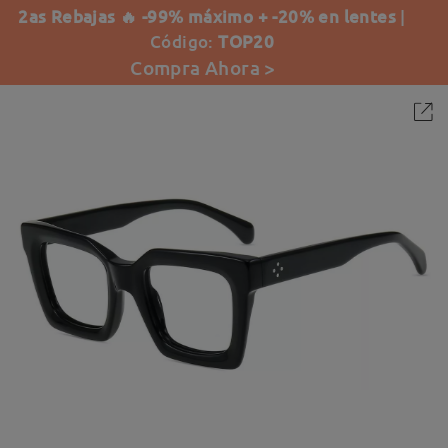
2as Rebajas 🔥 -99% máximo + -20% en lentes
|
Código:
TOP20
Compra Ahora >