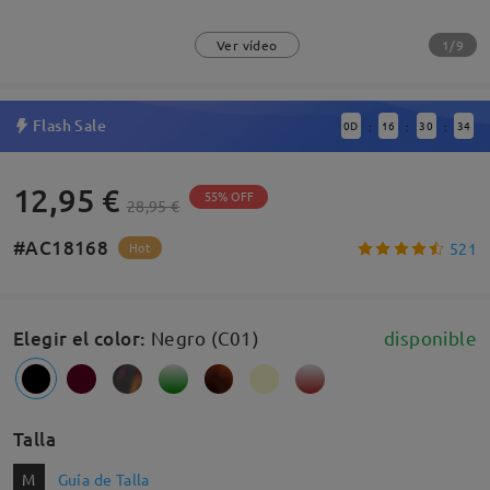
1/9
Ver vídeo
Flash Sale
0
D
16
30
34
:
:
:
12,95 €
55% OFF
28,95 €
#AC18168
521
Hot
Elegir el color
:
Negro (C01)
disponible
Talla
M
Guía de Talla