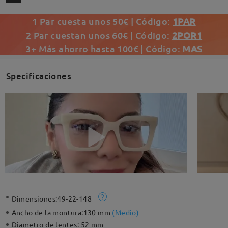
1 Par cuesta unos 50€ | Código:
1PAR
2 Par cuestan unos 60€ | Código:
2POR1
3+ Más ahorro hasta 100€ | Código:
MAS
Specificaciones
Dimensiones:
49-22-148
Ancho de la montura:
130 mm
(
Medio
)
Diametro de lentes:
52 mm