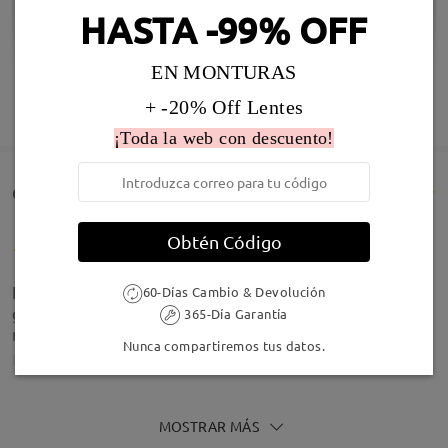
HASTA -99% OFF
EN MONTURAS
Infomación de Modelo
+ -20% Off Lentes
MOSTRAR MÁS
¡Toda la web con descuento!
Comentarios de Clientes(521)
Obtén Código
El marco es muy grande (aunque me gustan las
60-Días Cambio & Devolución
gafas grandes), es excesivo y la forma es muy
365-Día Garantía
recta, parecen unas gafas 3d
Nunca compartiremos tus datos.
by
haizea
on
Aug 2 , 2026
Firmoo's
reply
MOSTRAR MÁS
Aug 3 , 2026