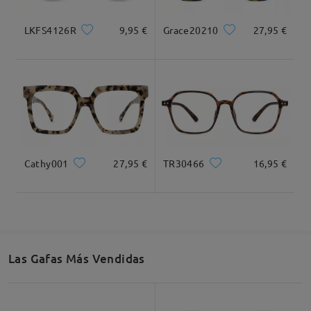
49mm/ 1.93plg.
40mm/ 1.57plg.
22mm/ 0.87plg.
Son perfectas y preciosas
LKFS4126R
9,95 €
Grace20210
27,95 €
by
Ruthinas
on
Jul 16 , 2026
Recomendación de Rostro
Leer todos los
comentarios
Deje su comentario
Cuadrada
Redondo
Corazón
Diamante
Ovalado
Cathy001
27,95 €
TR30466
16,95 €
* Solo Para Referencia
Descripción del Producto
Las Gafas Más Vendidas