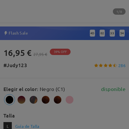
1/8
Flash Sale
4
D
02
33
53
:
:
:
16,95 €
39% OFF
27,95 €
#Judy123
286
Elegir el color
:
Negro (C1)
disponible
Talla
L
Guía de Talla