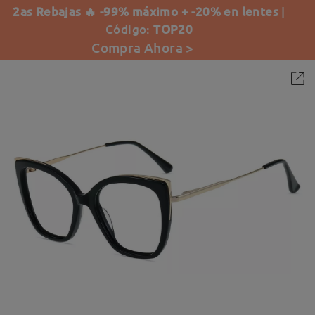
2as Rebajas 🔥 -99% máximo + -20% en lentes
|
Código:
TOP20
Compra Ahora >