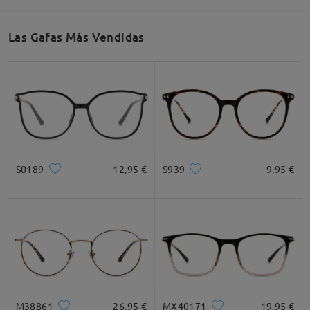
comentarios
Deje su comentario
Las Gafas Más Vendidas
S0189
12,95 €
S939
9,95 €
M38861
26,95 €
MX40171
19,95 €