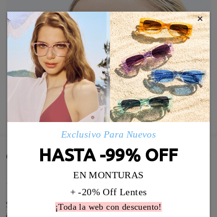
×
MOSTRAR MÁS
Exclusivo Para Nuevos
HASTA -99% OFF
Comentarios de Clientes(286)
EN MONTURAS
+ -20% Off Lentes
Son muy bonitas y sientan muy bien. He tenido que
¡Toda la web con descuento!
ajustar un poco las patillas porque se me caían.