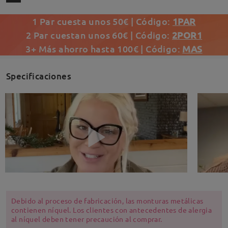
1 Par cuesta unos 50€ | Código:
1PAR
2 Par cuestan unos 60€ | Código:
2POR1
3+ Más ahorro hasta 100€ | Código:
MAS
Specificaciones
Debido al proceso de fabricación, las monturas metálicas
contienen níquel. Los clientes con antecedentes de alergia
al níquel deben tener precaución al comprar.