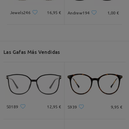
Jewels246
16,95 €
Andrew194
1,00 €
Cuadrada
Redondo
Corazón
Diamante
Ovalado
Las Gafas Más Vendidas
* Solo Para Referencia
Descripción del Producto
S0189
12,95 €
S939
9,95 €