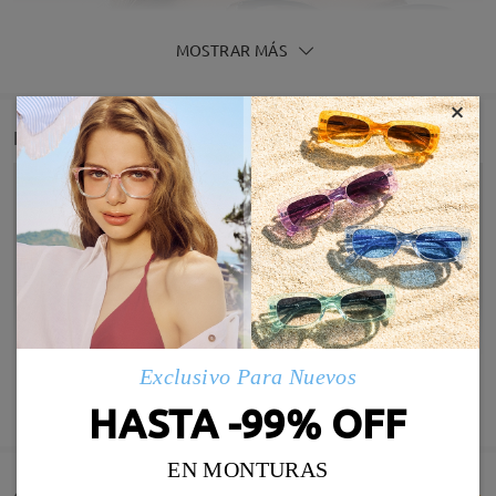
MOSTRAR MÁS
×
Detail
Exclusivo Para Nuevos
MOSTRAR MÁS
HASTA -99% OFF
EN MONTURAS
Infomación de Modelo