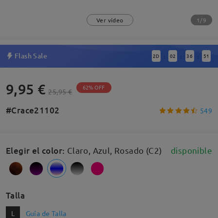
1/9
Ver vídeo
Flash Sale
2
D
02
36
51
:
:
:
9,95 €
62% OFF
25,95 €
#Crace21102
549
Elegir el color
:
Claro, Azul, Rosado (C2)
disponible
Talla
L
Guía de Talla