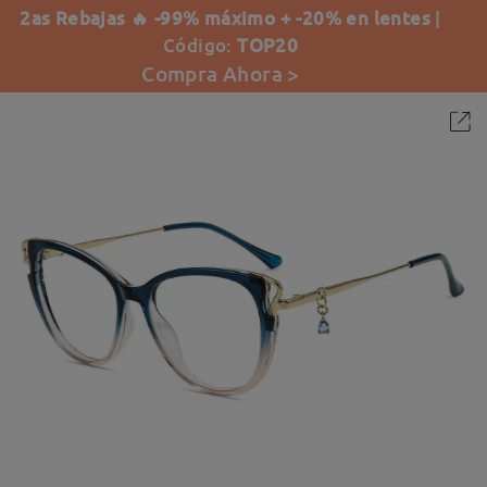
2as Rebajas 🔥 -99% máximo + -20% en lentes
|
Código:
TOP20
Compra Ahora >