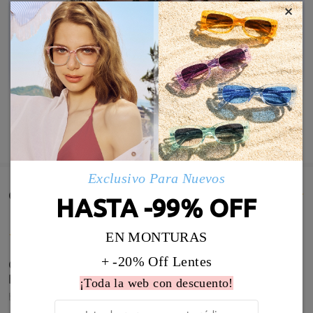
×
MOSTRAR MÁS
Exclusivo Para Nuevos
Comentarios de Clientes(1378)
HASTA -99% OFF
EN MONTURAS
+ -20% Off Lentes
Contenta me encantaron. Pedí progresivas y
bifocales. Todo bien
¡Toda la web con descuento!
by
Hilda Tascca
on
Jul 30 , 2026