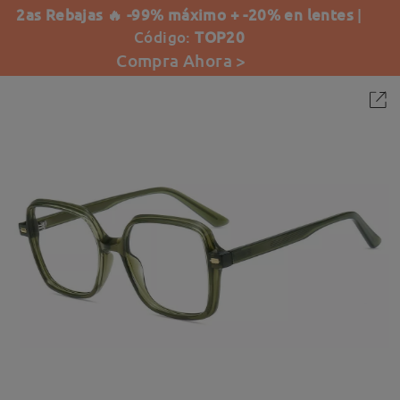
2as Rebajas 🔥 -99% máximo + -20% en lentes
|
Código:
TOP20
Compra Ahora >