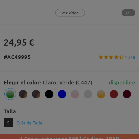
1/9
Ver vídeo
24,95 €
#AC49995
1378
Elegir el color
:
Claro, Verde (C447)
disponible
Talla
S
Guía de Talla
1 Par cuesta unos 50€ | Código:
1PAR