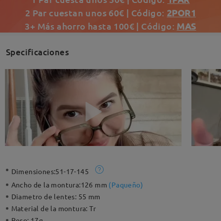
2 Par cuestan unos 60€ | Código:
2POR1
3+ Más ahorro hasta 100€ | Código:
MAS
Specificaciones
Dimensiones:
51-17-145
Ancho de la montura:
126 mm
(
Paqueño
)
Diametro de lentes:
55 mm
Material de la montura:
Tr
Peso:
17g