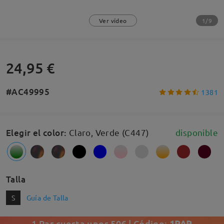
1/9
Ver vídeo
24,95 €
#AC49995
1381
Elegir el color
:
Claro, Verde (C447)
disponible
Talla
S
Guía de Talla
1 Par cuesta unos 50€ | Código:
1PAR