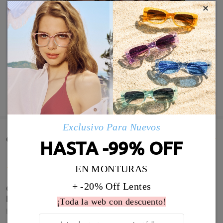
×
MOSTRAR MÁS
Exclusivo Para Nuevos
Comentarios de Clientes(1381)
HASTA -99% OFF
EN MONTURAS
+ -20% Off Lentes
Contenta me encantaron. Pedí progresivas y
bifocales. Todo bien
¡Toda la web con descuento!
by
Hilda Tascca
on
Jul 30 , 2026