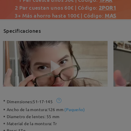
2 Par cuestan unos 60€ | Código:
2POR1
3+ Más ahorro hasta 100€ | Código:
MAS
Specificaciones
Dimensiones:
51-17-145
Ancho de la montura:
126 mm
(
Paqueño
)
Diametro de lentes:
55 mm
Material de la montura:
Tr
Peso:
17g