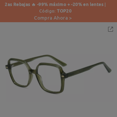
2as Rebajas 🔥 -99% máximo + -20% en lentes
|
Código:
TOP20
Compra Ahora >