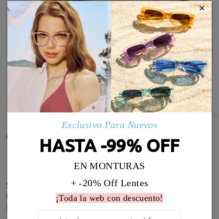
×
MOSTRAR MÁS
Exclusivo Para Nuevos
Comentarios de Clientes(1667)
HASTA -99% OFF
EN MONTURAS
+ -20% Off Lentes
Son preciosas, pasta de calidad y graduación de
maravilla. Muy recomendable!
¡Toda la web con descuento!
by
Anna Aranda
on
Jul 21 , 2026