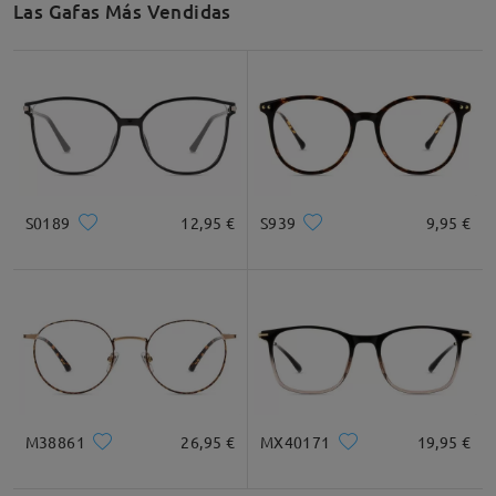
Las Gafas Más Vendidas
Recomendación de Rostro
Cuadrada
Redondo
Corazón
Diamante
Ovalado
S0189
12,95 €
S939
9,95 €
* Solo Para Referencia
Descripción del Producto
M38861
26,95 €
MX40171
19,95 €