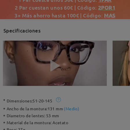
2 Par cuestan unos 60€ | Código:
2POR1
3+ Más ahorro hasta 100€ | Código:
MAS
Specificaciones
Dimensiones:
51-20-145
Ancho de la montura:
131 mm
(
Medio
)
Diametro de lentes:
53 mm
Material de la montura:
Acetato
Peso:
27g