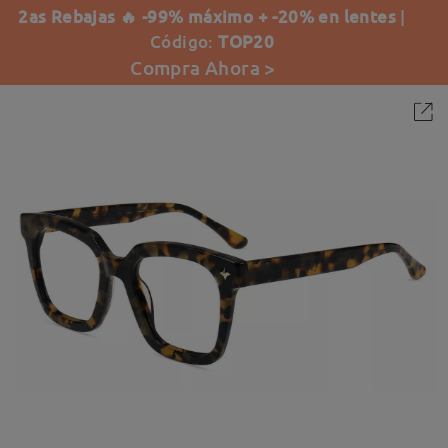
2as Rebajas 🔥 -99% máximo + -20% en lentes
|
Código:
TOP20
Compra Ahora >