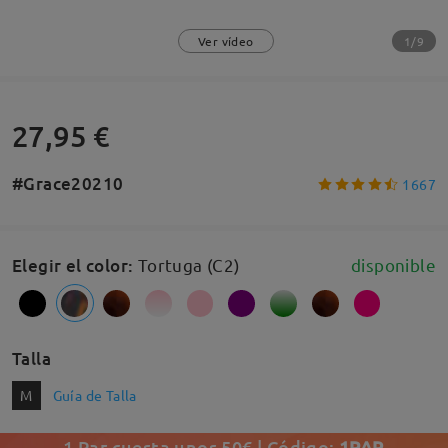
1/9
Ver vídeo
27,95 €
#Grace20210
1667
Elegir el color
:
Tortuga (C2)
disponible
Talla
M
Guía de Talla
1 Par cuesta unos 50€ | Código:
1PAR