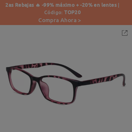
2as Rebajas 🔥 -99% máximo + -20% en lentes
|
Código:
TOP20
Compra Ahora >