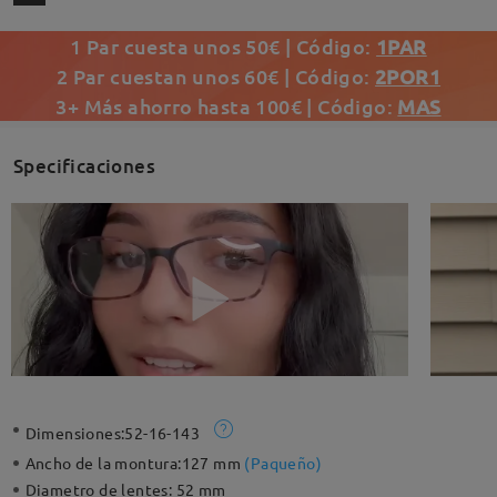
1 Par cuesta unos 50€ | Código:
1PAR
2 Par cuestan unos 60€ | Código:
2POR1
3+ Más ahorro hasta 100€ | Código:
MAS
Specificaciones
Dimensiones:
52-16-143
Ancho de la montura:
127 mm
(
Paqueño
)
Diametro de lentes:
52 mm