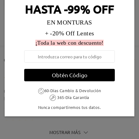
HASTA -99% OFF
EN MONTURAS
Infomación de Modelo
+ -20% Off Lentes
MOSTRAR MÁS
¡Toda la web con descuento!
Comentarios de Clientes(582)
Obtén Código
ฅ^>⩊<^ ฅ
60-Días Cambio & Devolución
365-Día Garantía
by
Víctor
on
Aug 7 , 2026
Nunca compartiremos tus datos.
MOSTRAR MÁS
Estupendas, son muy cómodas !