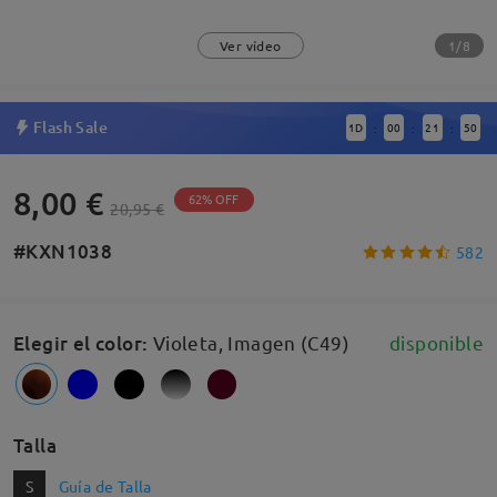
1/8
Ver vídeo
Flash Sale
1
D
00
21
49
:
:
:
8,00 €
62% OFF
20,95 €
#KXN1038
582
Elegir el color
:
Violeta, Imagen (C49)
disponible
Talla
S
Guía de Talla