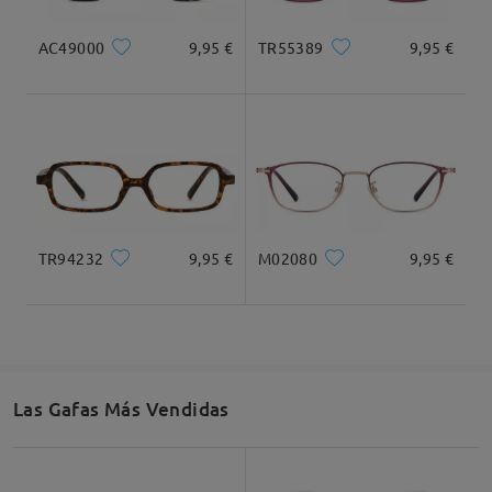
52mm/ 2.05plg.
33mm/ 1.30plg.
16mm/ 0.63plg.
AC49000
9,95 €
TR55389
9,95 €
Recomendación de Rostro
Cuadrada
Redondo
Corazón
Diamante
Ovalado
TR94232
9,95 €
M02080
9,95 €
* Solo Para Referencia
Descripción del Producto
Las Gafas Más Vendidas