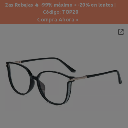
2as Rebajas 🔥 -99% máximo + -20% en lentes
|
Código:
TOP20
Compra Ahora >