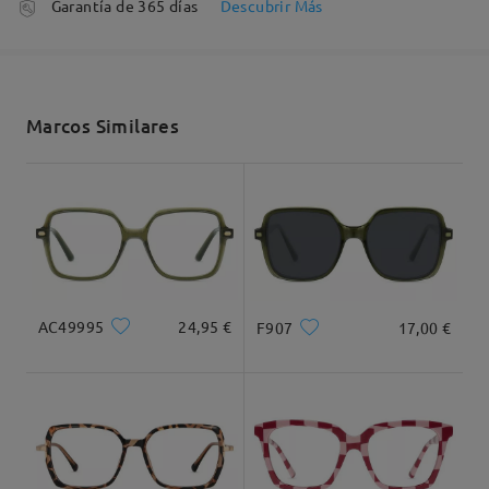
Garantía de 365 días
Descubrir Más
Leer todos los
5-7 días laborales
detalles
comentarios
Deje su comentario
Enviado
Marcos Similares
Envío
5-7 días laborales
detalles
Llegado
AC49995
24,95 €
F907
17,00 €