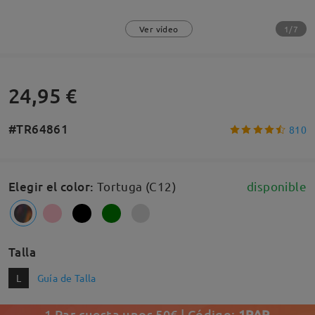
1/7
Ver vídeo
24,95 €
#TR64861
810
Elegir el color
:
Tortuga (C12)
disponible
Talla
L
Guía de Talla
1 Par cuesta unos 50€ | Código:
1PAR