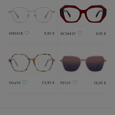
cuadrada y redonda
20cm/7.8plg.
22cm/8.6plg.
Llegado
Dimensiones
M45618
9,95 €
AC56431
9,95 €
Ancho Total
Longitud de Patillas
143mm/ 5.63plg.
144mm/ 5.67plg.
Oria16
23,95 €
F0121
16,95 €
Ancho de Cristal
Altura de Cristal
Ancho de Puente
53mm/ 2.09plg.
45mm/ 1.77plg.
16mm/ 0.63plg.