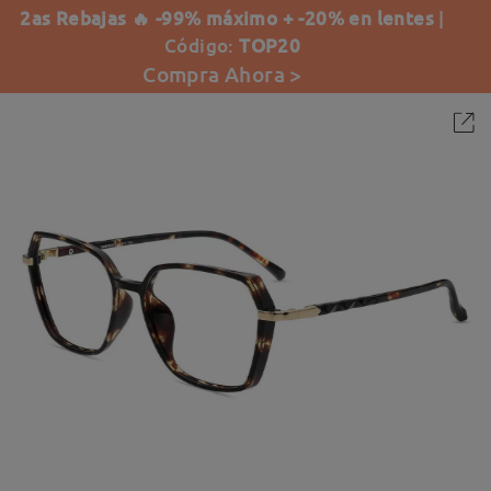
2as Rebajas 🔥 -99% máximo + -20% en lentes
|
Código:
TOP20
Compra Ahora >