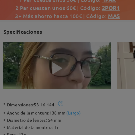
2 Par cuestan unos 60€ | Código:
2POR1
3+ Más ahorro hasta 100€ | Código:
MAS
Specificaciones
Dimensiones:
53-16-144
Ancho de la montura:
138 mm
(
Largo
)
Diametro de lentes:
54 mm
Material de la montura:
Tr
Peso:
12g