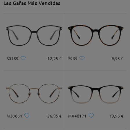
Las Gafas Más Vendidas
Recomendación de Rostro
Cuadrada
Redondo
Corazón
Diamante
Ovalado
S0189
12,95 €
S939
9,95 €
* Solo Para Referencia
Descripción del Producto
M38861
26,95 €
MX40171
19,95 €