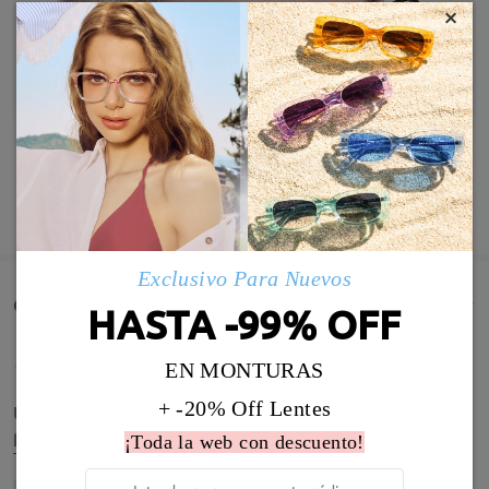
×
MOSTRAR MÁS
Exclusivo Para Nuevos
Comentarios de Clientes(810)
HASTA -99% OFF
EN MONTURAS
+ -20% Off Lentes
Un pequeño problema con el ajuste de patillas
pero ya solventado con las instrucciones recibidas.
¡Toda la web con descuento!
Todo en orden!
by
Rocío Moreno Chaguaceda
on
Jul 15 , 2026