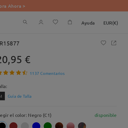
ra Ahora >
Ayuda
EUR
(
€
)
R15877
20,95 €
1137 Comentarios
lla:
M
Guía de Talla
legir el color: Negro (C1)
disponible