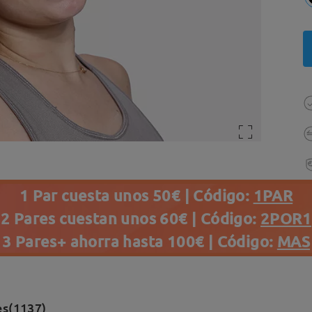
1 Par cuesta unos 50€ | Código:
1PAR
2 Pares cuestan unos 60€ | Código:
2POR1
3 Pares+ ahorra hasta 100€ | Código:
MAS
es(1137)