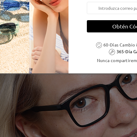
Obtén Có
60-Días Cambio 
365-Día G
Nunca compartiremo