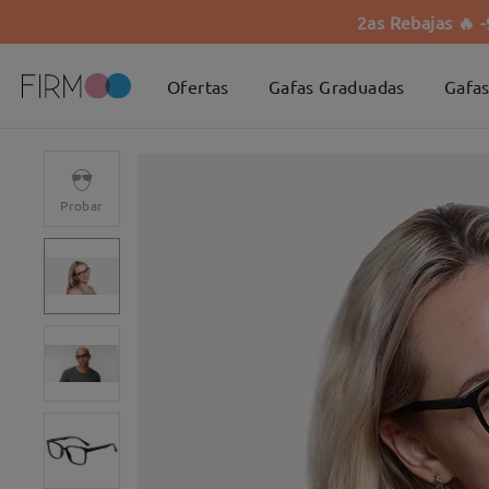
2as Rebajas 🔥 
Ofertas
Gafas Graduadas
Gafas
Probar