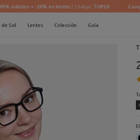
Comp
-99% máximo + -20% en lentes
| Código:
TOP20
 de Sol
Lentes
Colección
Guía
T
Ta
E