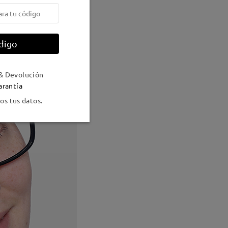
digo
& Devolución
arantía
s tus datos.