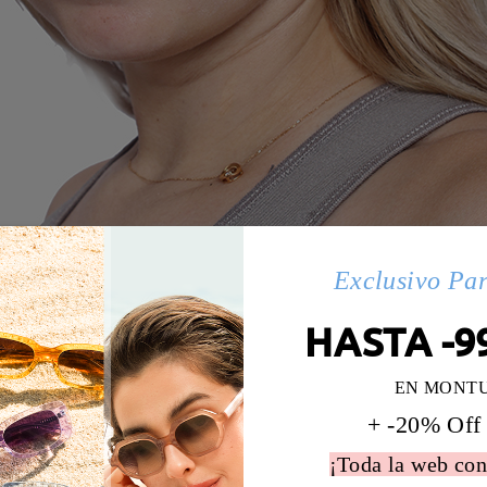
Exclusivo Pa
HASTA -9
EN MONT
+ -20% Off
¡Toda la web con