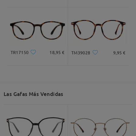
Dimensiones
TR17150
18,95 €
TM39028
9,95 €
Ancho Total
Longitud de Patillas
131mm/ 5.16plg.
140mm/ 5.51plg.
Las Gafas Más Vendidas
Ancho de Cristal
Altura de Cristal
Ancho de Puente
50mm/ 1.97plg.
47mm/ 1.85plg.
20mm/ 0.79plg.
Recomendación de Rostro