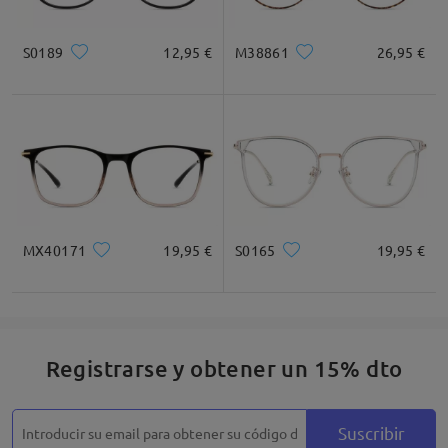
S0189
12,95 €
M38861
26,95 €
Cuadrada
Redondo
Corazón
Diamante
Ovalado
* Solo Para Referencia
MX40171
19,95 €
S0165
19,95 €
Descripción del Producto
Registrarse y obtener un 15% dto
Suscribir