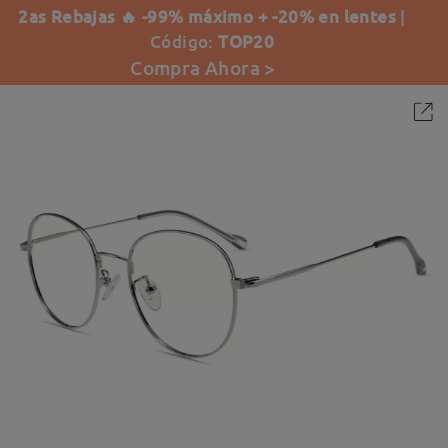
2as Rebajas 🔥 -99% máximo + -20% en lentes
|
Código:
TOP20
Compra Ahora >