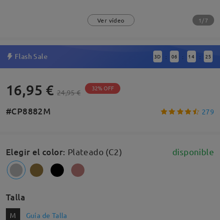
1/7
Ver vídeo
Flash Sale
3
D
06
14
25
:
:
:
16,95 €
32% OFF
24,95 €
#CP8882M
279
Elegir el color
:
Plateado (C2)
disponible
Talla
M
Guía de Talla