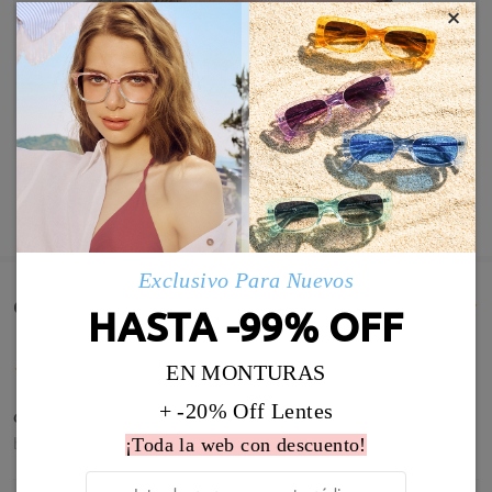
×
MOSTRAR MÁS
Exclusivo Para Nuevos
Comentarios de Clientes(1515)
HASTA -99% OFF
EN MONTURAS
+ -20% Off Lentes
૮₍ ˃ ⤙ ˂ ₎ა
by
Víctor
on
Aug 7 , 2026
¡Toda la web con descuento!