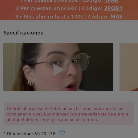
2 Par cuestan unos 60€ | Código:
2POR1
3+ Más ahorro hasta 100€ | Código:
MAS
Specificaciones
Debido al proceso de fabricación, las monturas metálicas
contienen níquel. Los clientes con antecedentes de alergia
al níquel deben tener precaución al comprar.
Dimensiones:
50-20-138