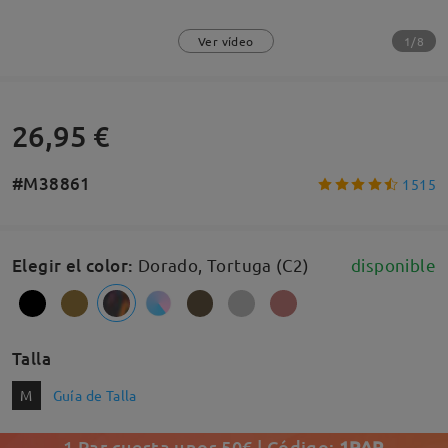
1/8
Ver vídeo
26,95 €
#M38861
1515
Elegir el color
:
Dorado, Tortuga (C2)
disponible
Talla
M
Guía de Talla
1 Par cuesta unos 50€ | Código:
1PAR