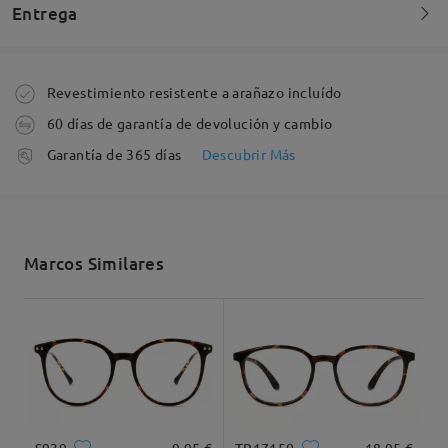
Me han encantado. Son bonitas, ligeras y sientan
Entrega
muy bien.
by
AnaD
on
Jun 18 , 2026
Pedido realizado
Revestimiento resistente a arañazo incluído
60 días de garantía de devolución y cambio
Leer todos los
Fabricación
Garantía de 365 días
Descubrir Más
comentarios
5-7 días laborales
detalles
Deje su comentario
Enviado
Marcos Similares
Envío
5-7 días laborales
detalles
Llegado
S939
9,95 €