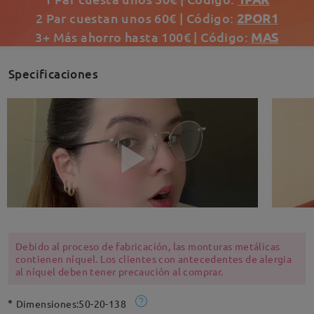
2 Par cuestan unos 60€ | Código:
2POR1
3+ Más ahorro hasta 100€ | Código:
MAS
Specificaciones
Debido al proceso de fabricación, las monturas metálicas
contienen níquel. Los clientes con antecedentes de alergia
al níquel deben tener precaución al comprar.
Dimensiones:
50-20-138