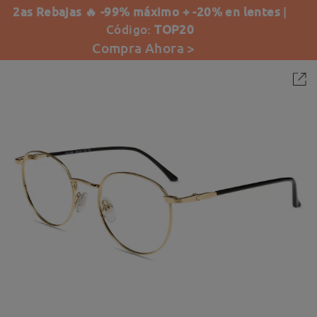
2as Rebajas 🔥 -99% máximo + -20% en lentes
|
Código:
TOP20
Compra Ahora >