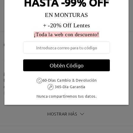
HASTA -99% OFF
EN MONTURAS
MOSTRAR MÁS
+ -20% Off Lentes
¡Toda la web con descuento!
Comentarios de Clientes(1514)
Obtén Código
Me encantan porque se notan súper ligeras. Con mi
tipo de cara que es más cuadrada esta forma le
60-Días Cambio & Devolución
queda muy birn, los colores que tiene preciosos.
365-Día Garantía
Me siento muy comoda llevandolas.
Nunca compartiremos tus datos.
by
Lau
on
Jun 28 , 2026
MOSTRAR MÁS