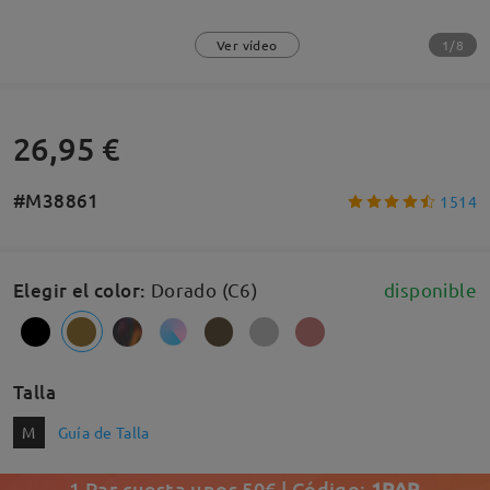
1/8
Ver vídeo
26,95 €
#M38861
1514
Elegir el color
:
Dorado (C6)
disponible
Talla
M
Guía de Talla
1 Par cuesta unos 50€ | Código:
1PAR