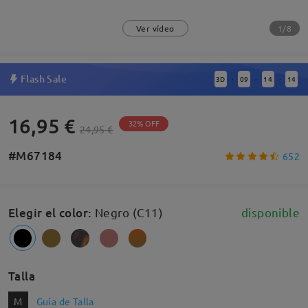
1/8
Ver vídeo
Flash Sale
3
D
09
14
14
:
:
:
16,95 €
32% OFF
24,95 €
#M67184
652
Elegir el color
:
Negro (C11)
disponible
Talla
M
Guía de Talla