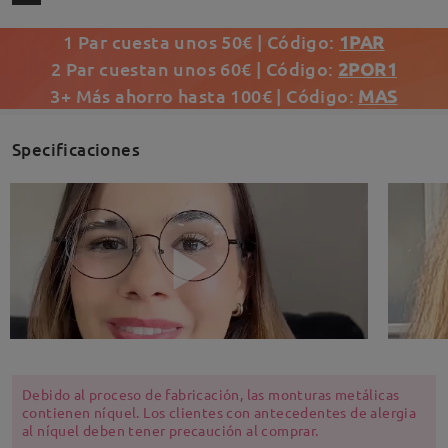
1 Par cuesta unos 50€ | Código:
1PAR
2 Par cuestan unos 60€ | Código:
2POR1
3+ Más ahorro hasta 100€ | Código:
MAS
Specificaciones
Debido al proceso de fabricación, las monturas metálicas
contienen níquel. Los clientes con antecedentes de alergia
al níquel deben tener precaución al comprar.