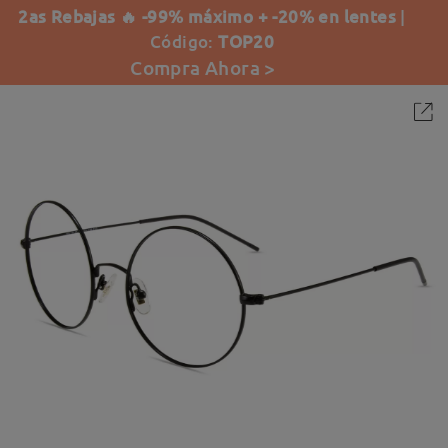
2as Rebajas 🔥 -99% máximo + -20% en lentes
|
Código:
TOP20
Compra Ahora >