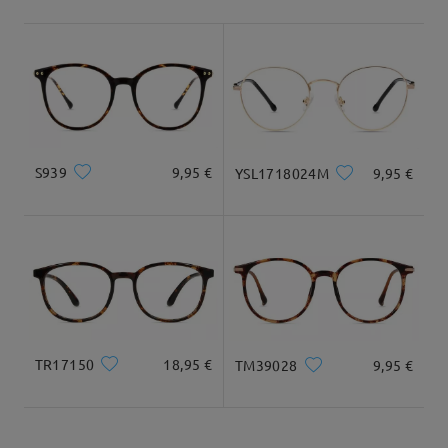
Envío
5-7 días laborales
detalles
Llegado
S939
9,95 €
YSL1718024M
9,95 €
TR17150
18,95 €
TM39028
9,95 €