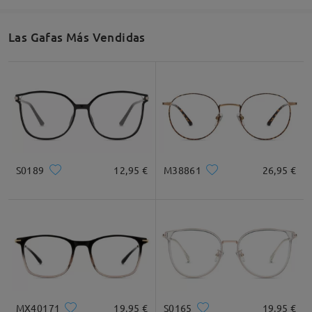
Las Gafas Más Vendidas
S0189
12,95 €
M38861
26,95 €
MX40171
19,95 €
S0165
19,95 €