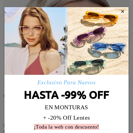
×
MOSTRAR MÁS
Exclusivo Para Nuevos
HASTA -99% OFF
Comentarios de Clientes(652)
EN MONTURAS
+ -20% Off Lentes
Llegaron en buen estado y la calidad excelente.
¡Toda la web con descuento!
Perfecta graduación y el filtro de luz azul se nota.