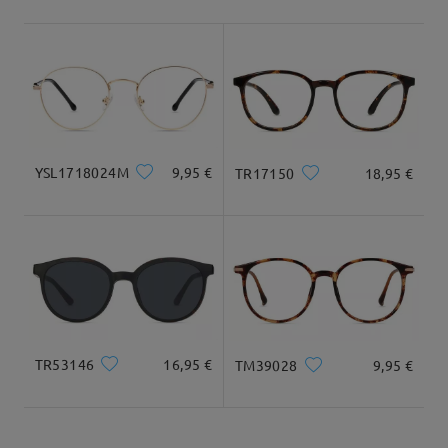
Envío
Tipo Rostro:
Longitud Rostro:
Ancho Rostro:
5-7 días laborales
detalles
cuadrada y redonda
20cm/7.8plg.
22cm/8.6plg.
Llegado
Dimensiones
YSL1718024M
9,95 €
TR17150
18,95 €
Ancho Total
Longitud de Patillas
139mm/ 5.47plg.
148mm/ 5.83plg.
TR53146
16,95 €
TM39028
9,95 €
Ancho de Cristal
Altura de Cristal
Ancho de Puente