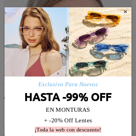
×
MOSTRAR MÁS
Exclusivo Para Nuevos
HASTA -99% OFF
Comentarios de Clientes(2995)
EN MONTURAS
+ -20% Off Lentes
Todo perfecto
¡Toda la web con descuento!
by
Lorena Olivares Pacheco
on
Jul 31 , 2026