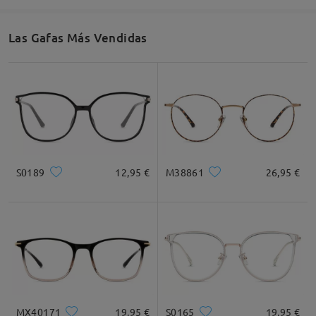
52mm/ 2.05plg.
49mm/ 1.93plg.
18mm/ 0.71plg.
Las Gafas Más Vendidas
Recomendación de Rostro
Cuadrada
Redondo
Corazón
Diamante
Ovalado
S0189
12,95 €
M38861
26,95 €
* Solo Para Referencia
Descripción del Producto
MX40171
19,95 €
S0165
19,95 €