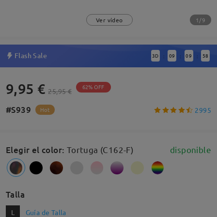
1/9
Ver vídeo
Flash Sale
3
D
09
09
57
:
:
:
9,95 €
62% OFF
25,95 €
#S939
2995
Hot
Elegir el color
:
Tortuga (C162-F)
disponible
Talla
L
Guía de Talla