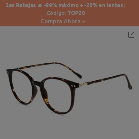
2as Rebajas 🔥 -99% máximo + -20% en lentes
|
Código:
TOP20
Compra Ahora >