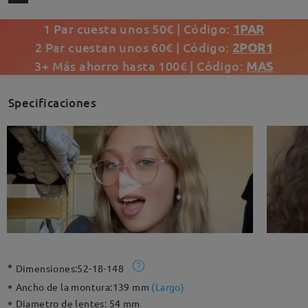
1 Par cuesta unos 50€ | Código:
1PAR
2 Par cuestan unos 60€ | Código:
2POR1
3+ Más ahorro hasta 100€ | Código:
MAS
Specificaciones
Dimensiones:
52-18-148
Ancho de la montura:
139 mm
(
Largo
)
Diametro de lentes:
54 mm