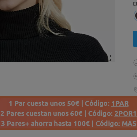
E
1 Par cuesta unos 50€ | Código:
1PAR
2 Pares cuestan unos 60€ | Código:
2POR1
3 Pares+ ahorra hasta 100€ | Código:
MAS