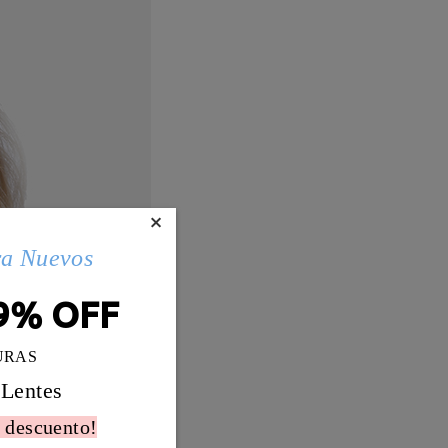
×
ra Nuevos
9% OFF
URAS
 Lentes
 descuento!