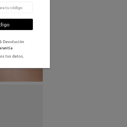
digo
& Devolución
arantía
s tus datos.