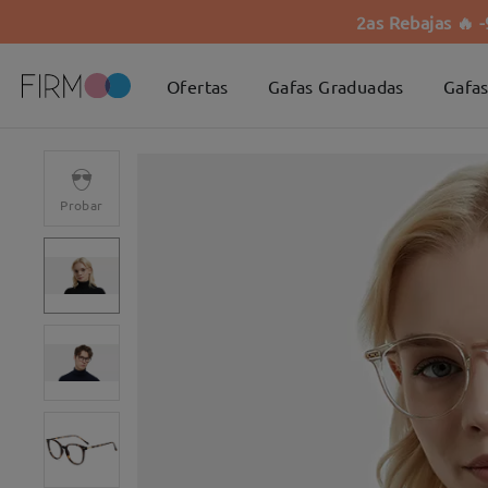
2as Rebajas 🔥 
Ofertas
Gafas Graduadas
Gafas
Probar