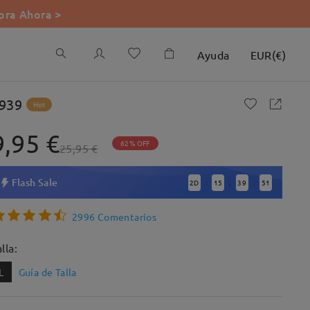
ra Ahora >
Ayuda
EUR
(
€
)
939
Hot
9,95 €
62% OFF
25,95 €
Flash Sale
2
D
15
39
49
:
:
:
2996 Comentarios
lla:
L
Guía de Talla