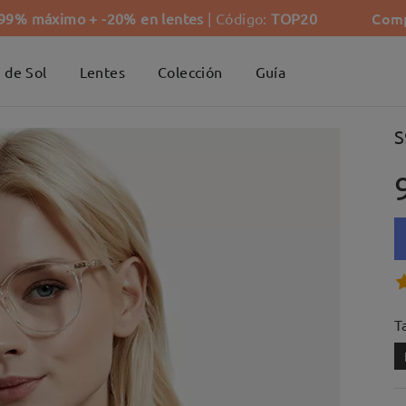
Comp
-99% máximo + -20% en lentes
| Código:
TOP20
 de Sol
Lentes
Colección
Guía
S
Ta