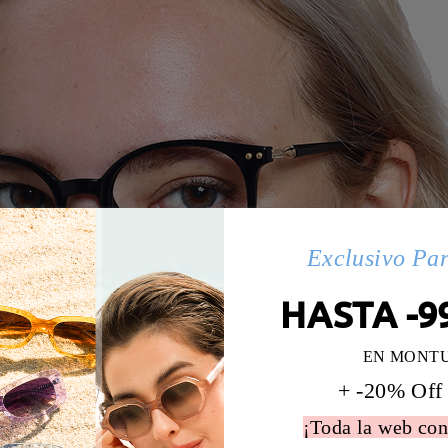
Exclusivo Pa
HASTA -9
EN MONT
+ -20% Off
¡Toda la web con