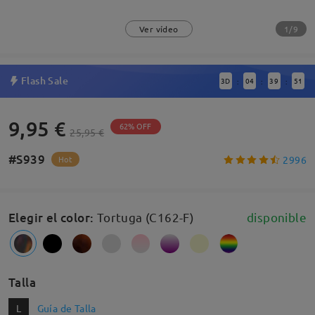
1/9
Ver vídeo
Flash Sale
3
D
04
39
51
:
:
:
9,95 €
62% OFF
25,95 €
#S939
2996
Hot
Elegir el color
:
Tortuga (C162-F)
disponible
Talla
L
Guía de Talla