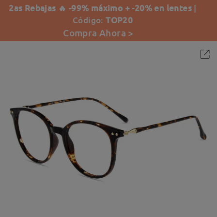
2as Rebajas 🔥 -99% máximo + -20% en lentes
|
Código:
TOP20
Compra Ahora >