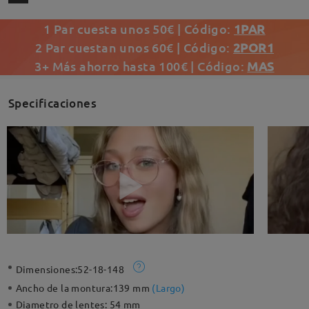
1 Par cuesta unos 50€ | Código:
1PAR
2 Par cuestan unos 60€ | Código:
2POR1
3+ Más ahorro hasta 100€ | Código:
MAS
Specificaciones
Dimensiones:
52-18-148
Ancho de la montura:
139 mm
(
Largo
)
Diametro de lentes:
54 mm