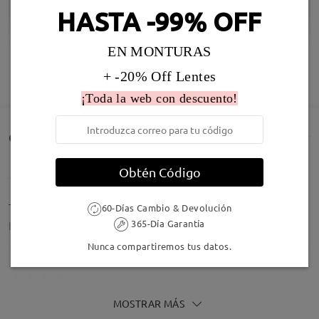
HASTA -99% OFF
EN MONTURAS
Infomación de Modelo
+ -20% Off Lentes
MOSTRAR MÁS
¡Toda la web con descuento!
Comentarios de Clientes(2996)
Obtén Código
Todo perfecto
60-Días Cambio & Devolución
365-Día Garantía
by
Lorena Olivares Pacheco
on
Jul 31 , 2026
Nunca compartiremos tus datos.
MOSTRAR MÁS
El clip de sol no es acorde al cristal de la gafa.