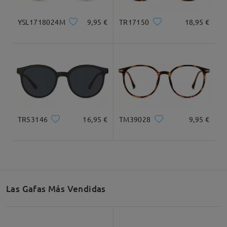
52mm/ 2.05plg.
49mm/ 1.93plg.
18mm/ 0.71plg.
YSL1718024M
9,95 €
TR17150
18,95 €
Recomendación de Rostro
Cuadrada
Redondo
Corazón
Diamante
Ovalado
TR53146
16,95 €
TM39028
9,95 €
* Solo Para Referencia
Descripción del Producto
Las Gafas Más Vendidas