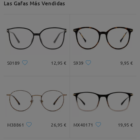
Las Gafas Más Vendidas
Ancho de Cristal
Altura de Cristal
Ancho de Puente
49mm/ 1.93in
44mm/ 1.73in
18mm/ 0.71in
Recomendación de Rostro
S0189
12,95 €
S939
9,95 €
Cuadrada
Redondo
Corazón
Diamante
Ovalado
* Solo Para Referencia
M38861
26,95 €
MX40171
19,95 €
Descripción del Producto