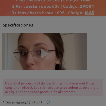
2 Par cuestan unos 60€ | Código:
2POR1
3+ Más ahorro hasta 100€ | Código:
MAS
Specificaciones
Debido al proceso de fabricación, las monturas metálicas
contienen níquel. Los clientes con antecedentes de alergia
al níquel deben tener precaución al comprar.
Dimensiones:
49-18-145