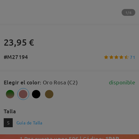
1/6
23,95 €
#M27194
71
Elegir el color
:
Oro Rosa (C2)
disponible
Talla
S
Guía de Talla
1 Par cuesta unos 50€ | Código:
1PAR