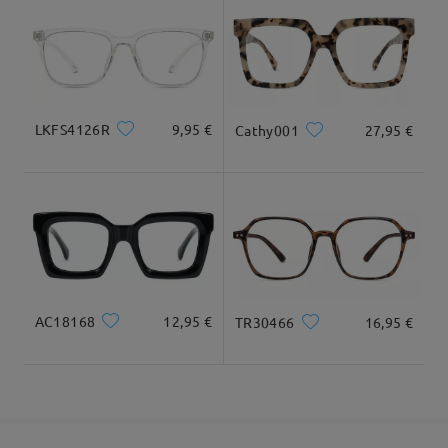
Llegado
Tipo Rostro:
Longitud Rostro:
Ancho Rostro:
Square
19cm/7.48in
13cm/5.12in
LKFS4126R
9,95 €
Cathy001
27,95 €
Dimensiones
AC18168
12,95 €
TR30466
16,95 €
Ancho Total
Longitud de Patillas
125mm/ 4.92in
145mm/ 5.71in