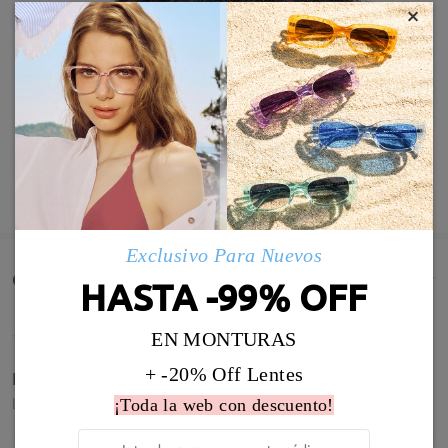
×
MOSTRAR MÁS
Exclusivo Para Nuevos
Comentarios de Clientes(71)
HASTA -99% OFF
EN MONTURAS
+ -20% Off Lentes
Están genial,e han encantado
by
Nik
on
Jul 5 , 2026
¡Toda la web con descuento!