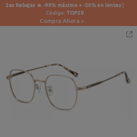
2as Rebajas 🔥 -99% máximo + -20% en lentes
|
Código:
TOP20
Compra Ahora >