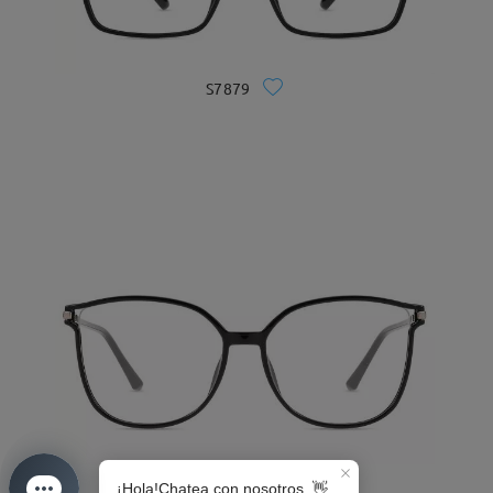
S7879
S0189