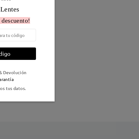
 Lentes
 descuento!
digo
& Devolución
Peso:
10g
arantía
s tus datos.