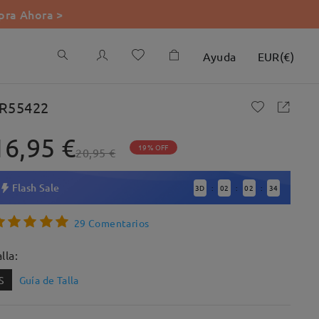
ra Ahora >
Ayuda
EUR
(
€
)
R55422
16,95 €
19% OFF
20,95 €
Flash Sale
3
D
02
02
33
:
:
:
29 Comentarios
lla:
S
Guía de Talla