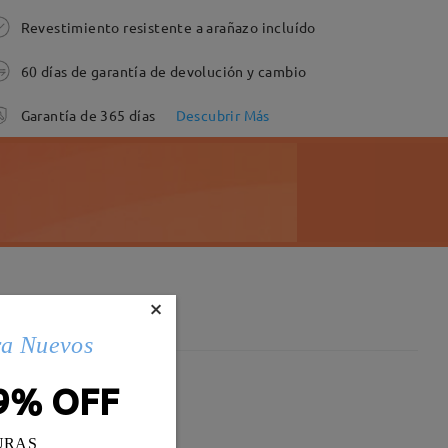
Revestimiento resistente a arañazo incluído
60 días de garantía de devolución y cambio
Garantía de 365 días
Descubrir Más
×
ra Nuevos
9% OFF
URAS