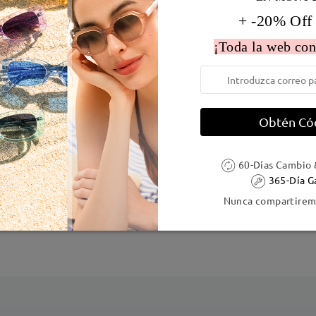
+ -20% Off
¡Toda la web con
Obtén Có
60-Días Cambio 
 la montura:
128 mm
(
Paqueño
)
Diametro de lentes:
53 mm
365-Día G
Nunca compartiremo
e resorte:
No
Material de la montura:
Tr