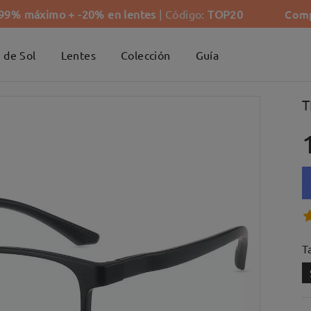
Comp
-99% máximo + -20% en lentes
| Código:
TOP20
 de Sol
Lentes
Colección
Guía
T
Ta