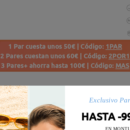
1 Par cuesta unos 50€ | Código:
1PAR
2 Pares cuestan unos 60€ | Código:
2POR1
3 Pares+ ahorra hasta 100€ | Código:
MAS
s(29)
Details
Exclusivo Pa
HASTA -9
EN MONT