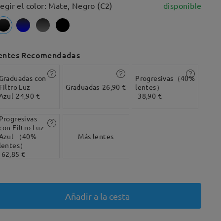
legir el color: Mate, Negro (C2)
disponible
entes Recomendadas
Graduadas con
Progresivas（40%
Filtro Luz
Graduadas
26,90 €
lentes）
Azul
24,90 €
38,90 €
Progresivas
con Filtro Luz
Azul （40%
Más lentes
lentes）
62,85 €
Añadir a la cesta