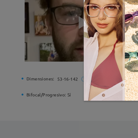
Dimensiones:
Ancho de
53-16-142
Bifocal/Progresivo:
Sí
Bisagra d