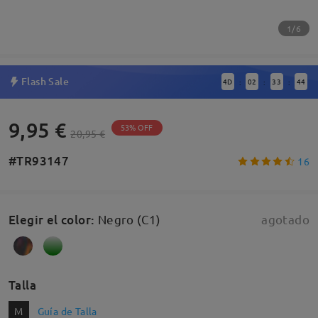
1/6
Flash Sale
4
D
02
33
44
:
:
:
9,95 €
53% OFF
20,95 €
#TR93147
16
Elegir el color
:
Negro (C1)
agotado
Talla
M
Guía de Talla