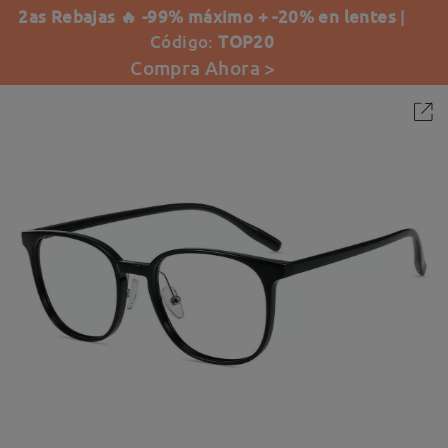
2as Rebajas 🔥 -99% máximo + -20% en lentes
|
Código:
TOP20
Compra Ahora >