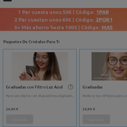
1 Par cuesta unos 50€ | Código:
1PAR
2 Par cuestan unos 60€ | Código:
2POR1
3+ Más ahorro hasta 100€ | Código:
MAS
Paquetes De Cristales Para Ti
Graduadas con Filtro Luz Azul
Graduadas
Para uso diario con dispositivos digitales.
Reduce los reflejos para un
24,90 €
26,90 €
Agotado
Agotado