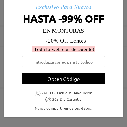
Exclusivo Para Nuevos
MOSTRAR MÁS
HASTA -99% OFF
Todo correcto
by
Juan de Dios
on
Mar 20 , 2026
EN MONTURAS
Entrega
+ -20% Off Lentes
Leer todos los
¡Toda la web con descuento!
comentarios
Pedido realizado
Revestimiento resistente a arañazo incluído
Deje su comentario
60 días de garantía de devolución y cambio
Fabricación
Garantía de 365 días
Descubrir Más
Obtén Código
5-7 días laborales
detalles
60-Días Cambio & Devolución
Enviado
365-Día Garantía
Marcos Similares
Nunca compartiremos tus datos.
Envío
5-7 días laborales
detalles