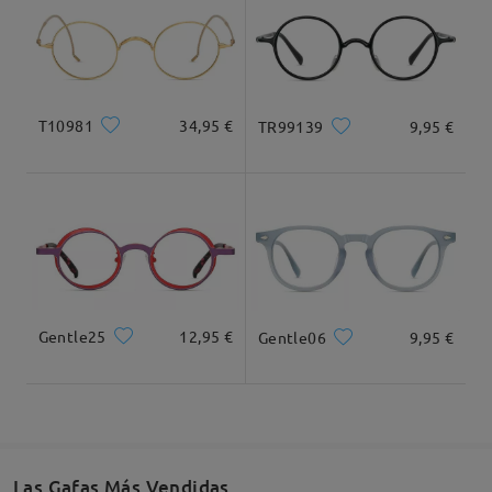
Llegado
T10981
34,95 €
TR99139
9,95 €
Gentle25
12,95 €
Gentle06
9,95 €
Las Gafas Más Vendidas