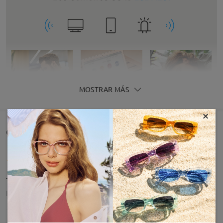
MOSTRAR MÁS
×
Comentarios de Clientes(16)
Todo ok , muy satisfecho
by
Tomás Bragado
on
May 13 , 2026