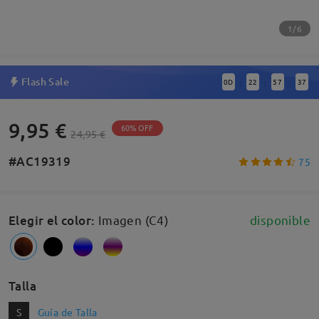
1/6
Flash Sale
0
D
22
57
37
:
:
:
9,95 €
60% OFF
24,95 €
#AC19319
75
Elegir el color
:
Imagen (C4)
disponible
Talla
S
Guía de Talla