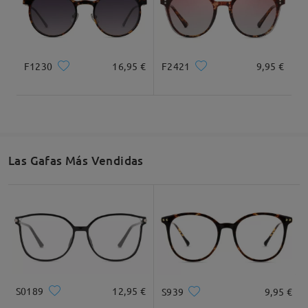
by
Michele
on
Dec 9 , 2025
F1230
16,95 €
F2421
9,95 €
Las Gafas Más Vendidas
Leer todos los
comentarios
Deje su comentario
S0189
12,95 €
S939
9,95 €