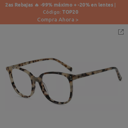
2as Rebajas 🔥 -99% máximo + -20% en lentes
|
Código:
TOP20
Compra Ahora >