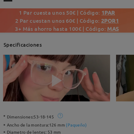
1 Par cuesta unos 50€ | Código:
1PAR
2 Par cuestan unos 60€ | Código:
2POR1
3+ Más ahorro hasta 100€ | Código:
MAS
Specificaciones
Dimensiones:
53-18-145
Ancho de la montura:
126 mm
(
Paqueño
)
Diametro de lentes:
53 mm