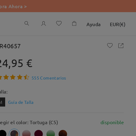
ra Ahora >
Ayuda
EUR
(
€
)
R40657
24,95 €
555 Comentarios
lla:
M
Guía de Talla
legir el color: Tortuga (C5)
disponible