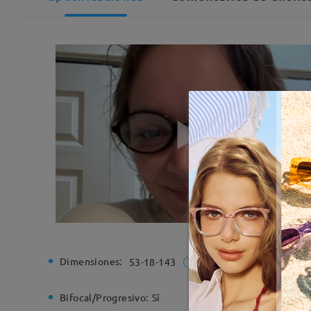
Dimensiones:
Ancho de
53-18-143
Bifocal/Progresivo:
Sí
Bisagra d