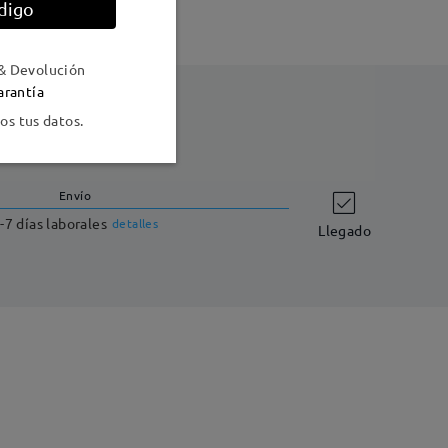
digo
& Devolución
arantía
s tus datos.
Envío
-7 días laborales
detalles
Llegado