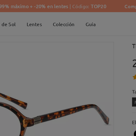
Comp
-99% máximo + -20% en lentes
| Código:
TOP20
 de Sol
Lentes
Colección
Guía
T
Ta
E