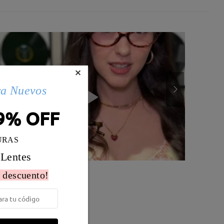
×
ra Nuevos
9% OFF
URAS
 Lentes
 descuento!
Peso:
12g