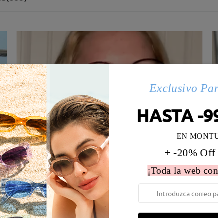
Exclusivo Pa
HASTA -9
EN MONT
+ -20% Off
¡Toda la web con
 la montura:
129 mm
(
Medio
)
Diametro de lentes:
53 mm
e resorte:
No
Material de la montura:
Tr