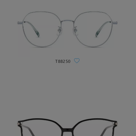
T88250