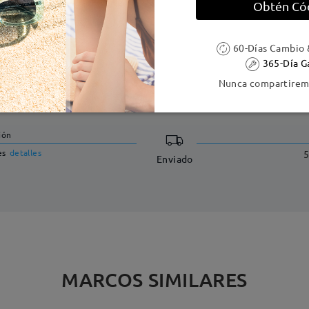
Obtén Có
60-Días Cambio 
365-Día G
Nunca compartiremo
DELIVERY
ión
es
detalles
5
Enviado
MARCOS SIMILARES