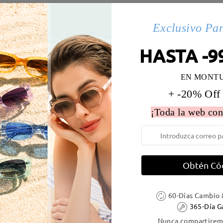
es(107)
Details
Exclusivo Pa
HASTA -9
 la montura:
138 mm
(
Largo
)
Diametro de lentes:
62 mm
EN MONT
e resorte:
No
Material de la montura:
Tr
+ -20% Off
¡Toda la web con
DELIVERY
Obtén Có
60-Días Cambio 
ión
365-Día G
es
detalles
5
Enviado
Nunca compartiremo