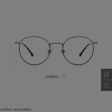
M38861
erechos reservados