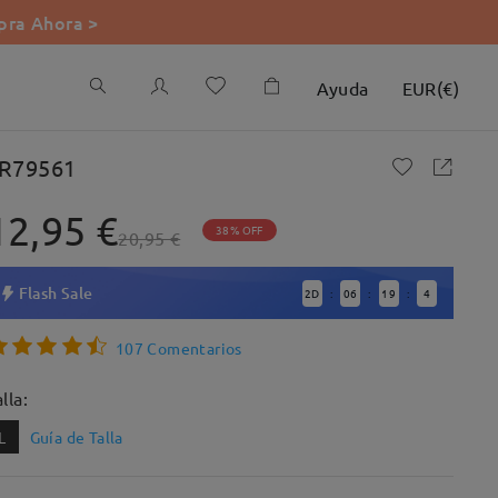
ra Ahora >
Ayuda
EUR
(
€
)
R79561
12,95 €
38% OFF
20,95 €
Flash Sale
2
D
06
19
3
:
:
:
107 Comentarios
lla:
L
Guía de Talla