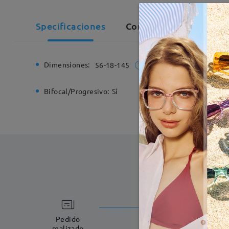
Specificaciones
Comentarios de Client
Dimensiones:
Ancho de
56-18-145
Bifocal/Progresivo:
Sí
Bisagra d
Fabricac
5-7 días laboral
Pedido
realizado