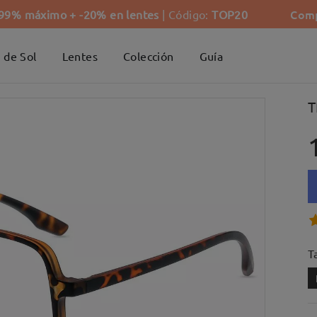
Comp
-99% máximo + -20% en lentes
| Código:
TOP20
 de Sol
Lentes
Colección
Guía
T
Ta