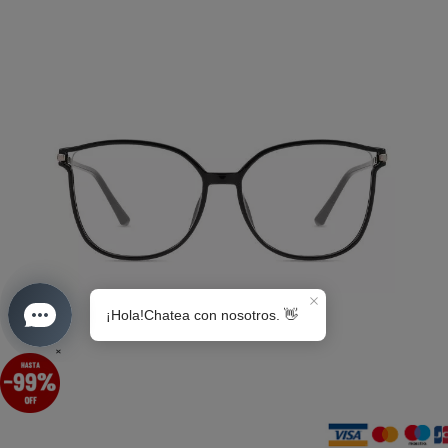
S0189
×