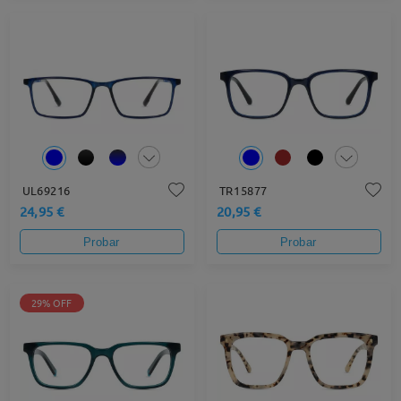
UL69216
TR15877
24,95 €
20,95 €
Probar
Probar
29% OFF