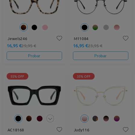
Jewels246
M11084
16,95 €
16,95 €
29,95 €
23,95 €
Probar
Probar
55% OFF
35% OFF
AC18168
Judy116