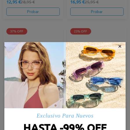
12,95 €
16,95 €
28,95 €
25,95 €
Probar
Probar
37% OFF
23% OFF
×
M44779
TR54856
16,95 €
16,95 €
26,95 €
21,95 €
Probar
Probar
Exclusivo Para Nuevos
HASTA -99% OFF