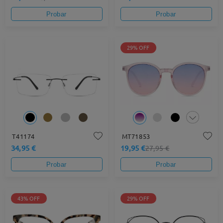
Probar
Probar
29% OFF
T41174
MT71853
34,95 €
19,95 €
27,95 €
Probar
Probar
43% OFF
29% OFF