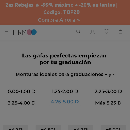
2as Rebajas 🔥 -99% máximo + -20% en lentes
|
Código:
TOP20
Compra Ahora >