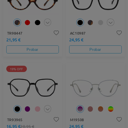
TR98447
AC10987
21,95 €
24,95 €
Probar
Probar
19% OFF
TR93965
M19508
16,95 €
24,95 €
20,95 €