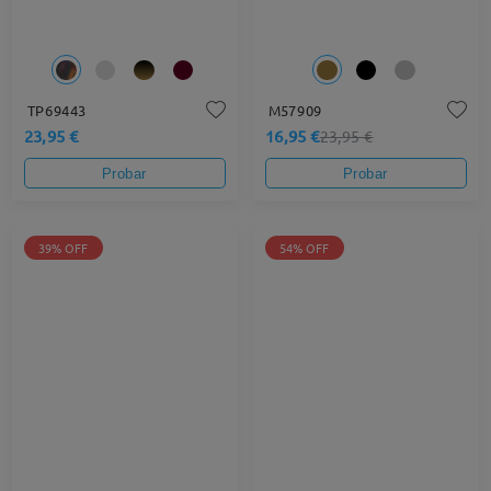
TP69443
M57909
23,95 €
16,95 €
23,95 €
Probar
Probar
39% OFF
54% OFF