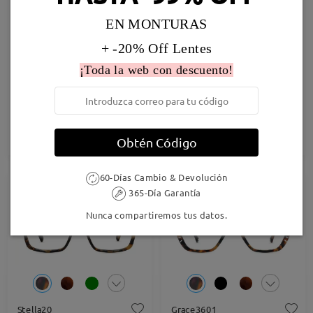
EN MONTURAS
+ -20% Off Lentes
¡Toda la web con descuento!
AC12437
T34637
29,95 €
34,95 €
Probar
Probar
Obtén Código
60-Días Cambio & Devolución
55% OFF
37% OFF
365-Día Garantía
Nunca compartiremos tus datos.
Stella20
Grace3601