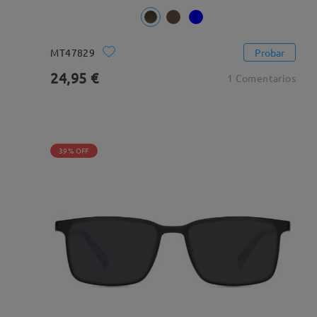
MT47829
Probar
24,95 €
1 Comentarios
39% OFF