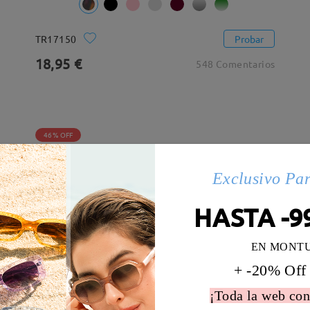
TR17150
Probar
18,95 €
548 Comentarios
46% OFF
Exclusivo Pa
HASTA -9
EN MONT
+ -20% Off
¡Toda la web con