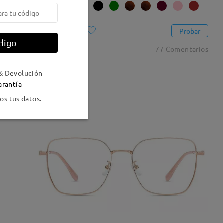
Lindsay20516
Probar
digo
27,95 €
77 Comentarios
& Devolución
arantía
s tus datos.