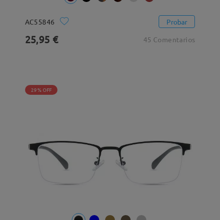
AC55846
Probar
25,95 €
45 Comentarios
29% OFF