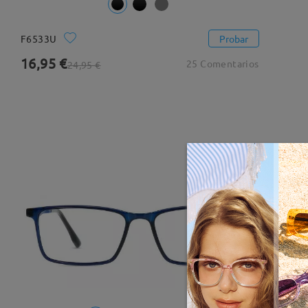
F6533U
Probar
16,95 €
25 Comentarios
24,95 €