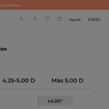
ra Ahora >
Ayuda
EUR
(
€
)