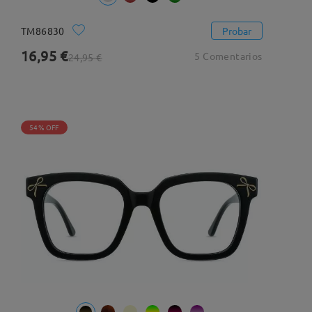
TM86830
Probar
16,95 €
5 Comentarios
24,95 €
54% OFF