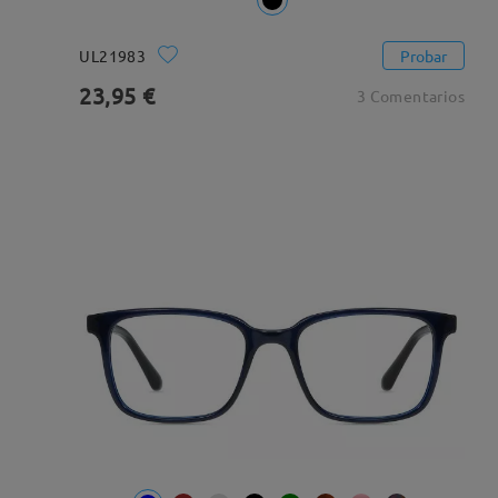
UL21983
Probar
23,95 €
3 Comentarios