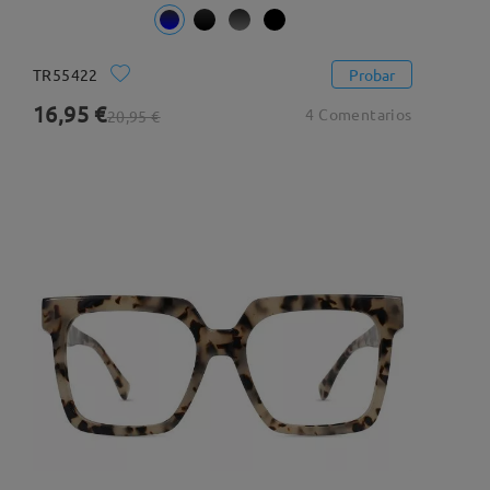
TR55422
Probar
16,95 €
4 Comentarios
20,95 €