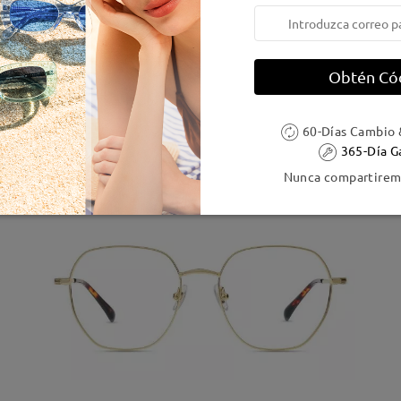
TR55132
Probar
Obtén Có
12,95 €
41 Comentarios
23,95 €
60-Días Cambio 
365-Día G
Nunca compartiremo