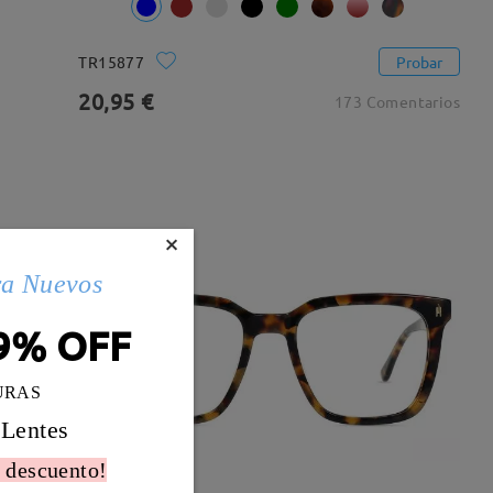
TR15877
Probar
20,95 €
173 Comentarios
×
ra Nuevos
9% OFF
URAS
 Lentes
 descuento!