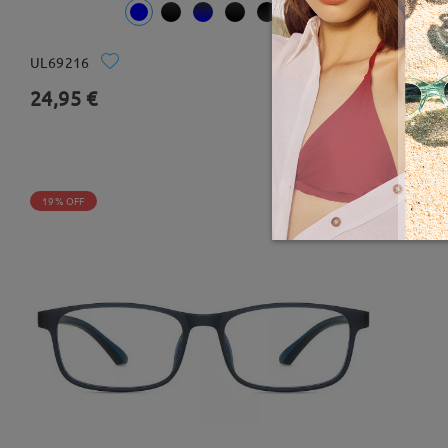
UL69216
Probar
24,95 €
86 Comentarios
19% OFF