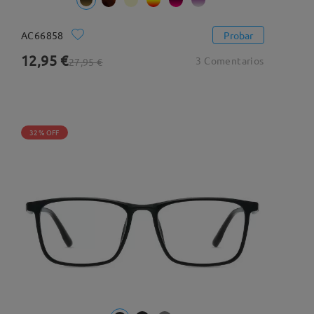
AC66858
Probar
12,95 €
3 Comentarios
27,95 €
32% OFF