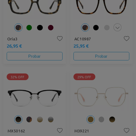
Oria3
AC10987
26,95 €
25,95 €
Probar
Probar
32% OFF
29% OFF
MX50162
M39221