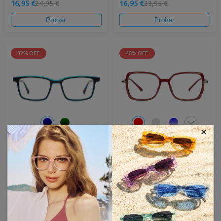
16,95 €
16,95 €
24,95 €
23,95 €
Probar
Probar
32% OFF
48% OFF
×
Andrew059
S0186
16,95 €
12,95 €
24,95 €
24,95 €
Probar
Probar
46% OFF