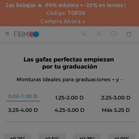
2as Rebajas 🔥 -99% máximo + -20% en lentes
|
Código:
TOP20
Compra Ahora >