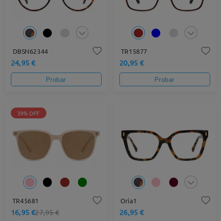
DBSN62344
TR15877
24,95 €
20,95 €
Probar
Probar
39% OFF
TR45681
Oria1
16,95 €
26,95 €
27,95 €