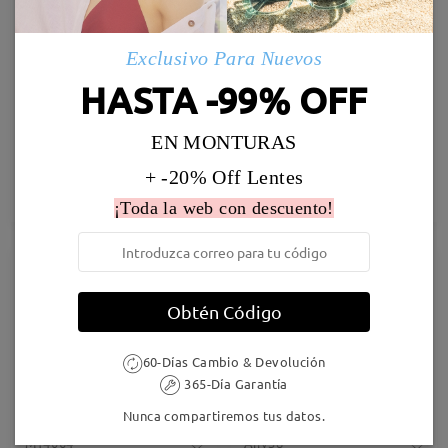
Exclusivo Para Nuevos
HASTA -99% OFF
EN MONTURAS
S9023
M67249
23,95 €
12,95 €
23,95 €
+ -20% Off Lentes
Probar
Probar
¡Toda la web con descuento!
39% OFF
32% OFF
Obtén Código
60-Días Cambio & Devolución
365-Día Garantía
Nunca compartiremos tus datos.
M14064
Airy38