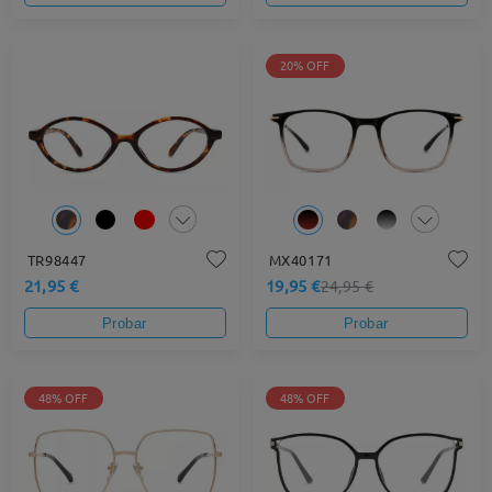
20% OFF
TR98447
MX40171
21,95 €
19,95 €
24,95 €
Probar
Probar
48% OFF
48% OFF