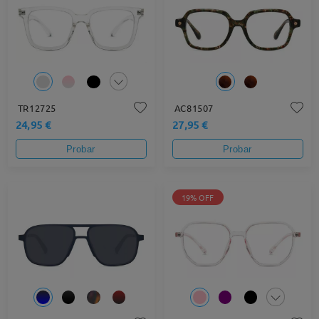
TR12725
AC81507
24,95 €
27,95 €
Probar
Probar
19% OFF