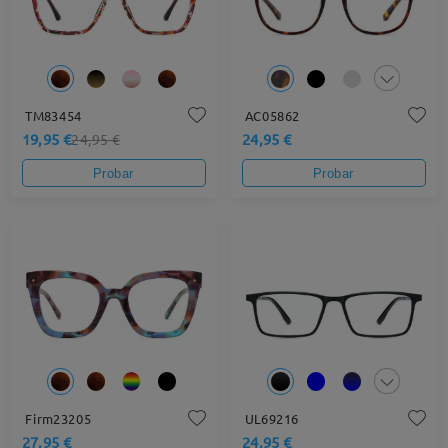
TM83454
AC05862
19,95 €
24,95 €
24,95 €
Probar
Probar
Firm23205
UL69216
27,95 €
24,95 €