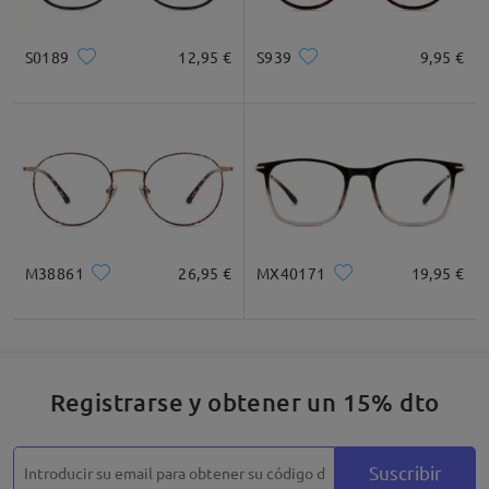
Cuadrada
Redondo
Corazón
Diamante
Ovalado
S0189
12,95 €
S939
9,95 €
* Solo Para Referencia
Descripción del Producto
M38861
26,95 €
MX40171
19,95 €
Registrarse y obtener un 15% dto
Suscribir