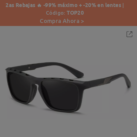
2as Rebajas 🔥 -99% máximo + -20% en lentes
|
Código:
TOP20
Compra Ahora >