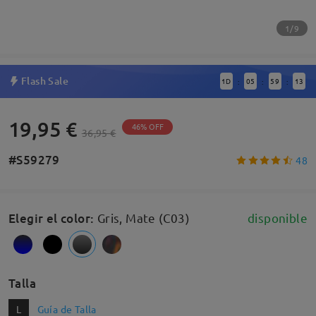
1/9
Flash Sale
1
D
05
59
13
:
:
:
19,95 €
46% OFF
36,95 €
#S59279
48
Elegir el color
:
Gris, Mate (C03)
disponible
Talla
L
Guía de Talla