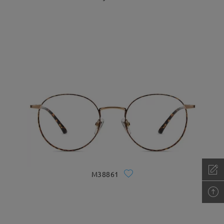
M38861