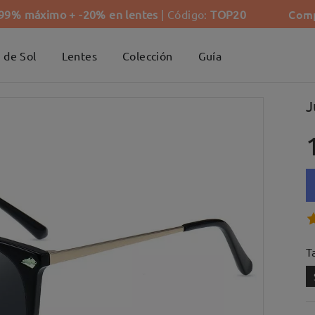
Comp
-99% máximo + -20% en lentes
| Código:
TOP20
 de Sol
Lentes
Colección
Guía
J
Ta