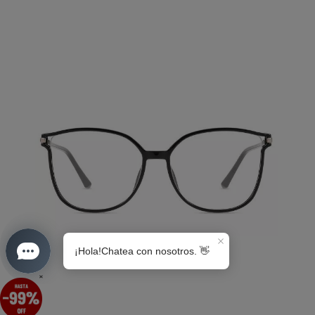
S0189
×