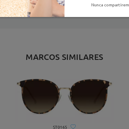
es
detalles
5
Nunca compartiremo
Enviado
MARCOS SIMILARES
ST0165