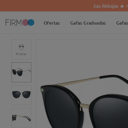
2as Rebajas 🔥 
Ofertas
Gafas Graduadas
Gafas
Probar