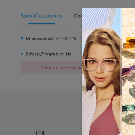
Specificaciones
Comentarios de Client
Dimensiones:
Ancho de
52-20-145
Bifocal/Progresivo:
No
Bisagra d
Debido al proceso de fabricación, las monturas
Fabricac