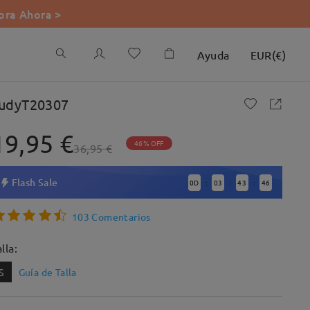
ra Ahora >
Ayuda
EUR
(
€
)
udyT20307
19,95 €
46% OFF
36,95 €
Flash Sale
0
D
03
43
45
:
:
:
103 Comentarios
lla:
S
Guía de Talla