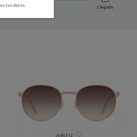
-7 días laborales
detalles
s tus datos.
Llegado
Judy312