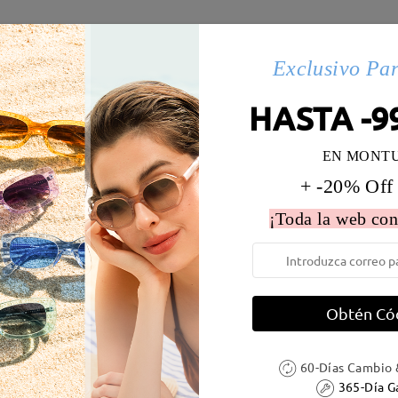
es(103)
Exclusivo Pa
HASTA -9
 la montura:
127 mm
(
Paqueño
)
Diametro de lentes:
52 mm
EN MONT
e resorte:
No
Material de la montura:
Acetat
+ -20% Off
 metálicas contienen níquel. Los clientes con antecedentes de alerg
¡Toda la web con
Obtén Có
DELIVERY
60-Días Cambio 
365-Día G
ión