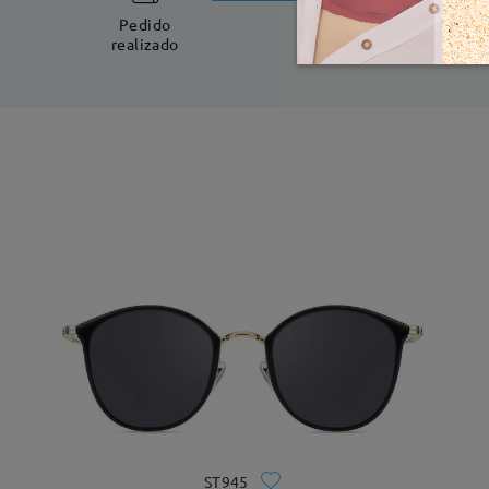
5-7 días laboral
Pedido
realizado
ST945