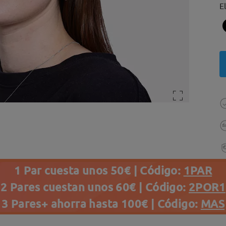
E
1 Par cuesta unos 50€ | Código:
1PAR
2 Pares cuestan unos 60€ | Código:
2POR1
3 Pares+ ahorra hasta 100€ | Código:
MAS