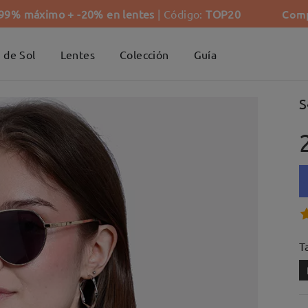
Comp
-99% máximo + -20% en lentes
| Código:
TOP20
 de Sol
Lentes
Colección
Guía
S
Ta