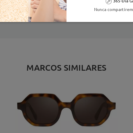
365-Día G
ión
Nunca compartiremo
es
detalles
5
Enviado
MARCOS SIMILARES