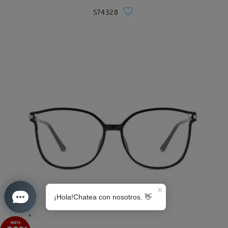
S74328
S0189
×