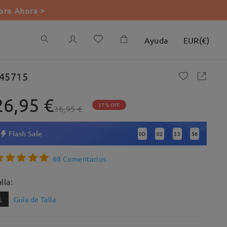
ra Ahora >
Ayuda
EUR
(
€
)
45715
26,95 €
27% OFF
36,95 €
Flash Sale
0
D
02
33
55
:
:
:
68 Comentarios
lla:
L
Guía de Talla