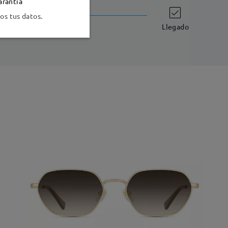
arantía
Envío
s tus datos.
-7 días laborales
detalles
Llegado