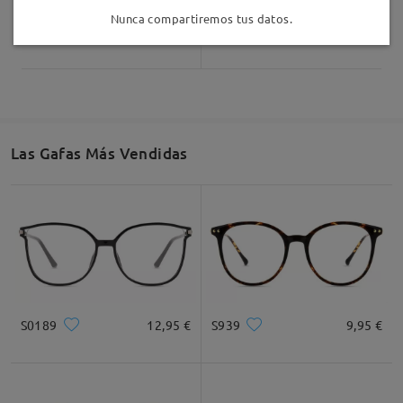
Nunca compartiremos tus datos.
S75126
26,95 €
S88734
19,95 €
Las Gafas Más Vendidas
S0189
12,95 €
S939
9,95 €