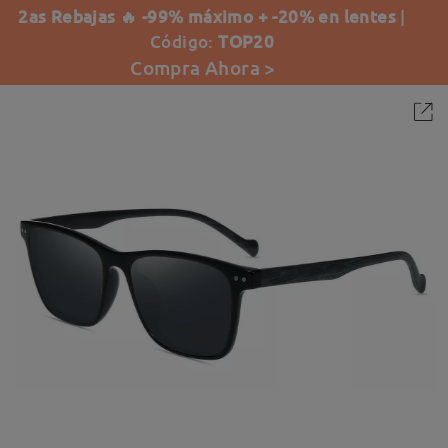
2as Rebajas 🔥 -99% máximo + -20% en lentes
|
Código:
TOP20
Compra Ahora >