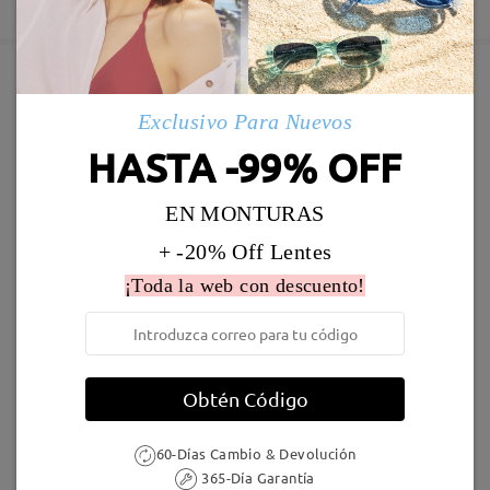
5-7 días laborales
detalles
Enviado
Marcos Similares
Exclusivo Para Nuevos
Envío
HASTA -99% OFF
5-7 días laborales
detalles
EN MONTURAS
Llegado
+ -20% Off Lentes
¡Toda la web con descuento!
S52617
19,95 €
S23850
16,95 €
Obtén Código
60-Días Cambio & Devolución
365-Día Garantía