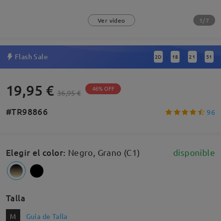
1/7
Ver vídeo
Flash Sale
2
D
18
21
50
:
:
:
19,95 €
46% OFF
36,95 €
#TR98866
96
Elegir el color
:
Negro, Grano (C1)
disponible
Talla
M
Guía de Talla