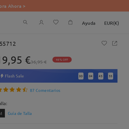
ra Ahora >
Ayuda
EUR
(
€
)
55712
19,95 €
46% OFF
36,95 €
Flash Sale
3
D
04
45
54
:
:
:
87 Comentarios
lla:
M
Guía de Talla