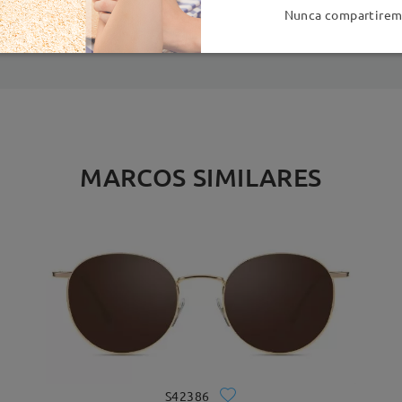
es
detalles
5
Nunca compartiremo
Enviado
MARCOS SIMILARES
S42386