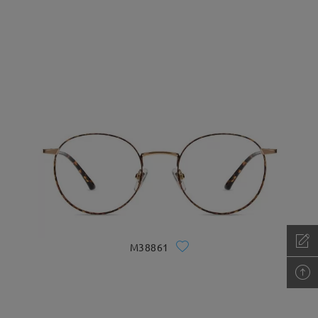
M38861