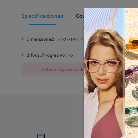
Specificaciones
Comentarios de Cliente
Dimensiones:
Ancho de
51-23-142
Bifocal/Progresivo:
No
Bisagra d
Debido al proceso de fabricación, las monturas
Fabricac