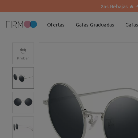
2as Rebajas 🔥 
Ofertas
Gafas Graduadas
Gafas
Probar