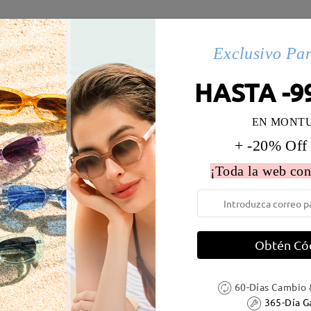
s(87)
Exclusivo Pa
HASTA -9
 la montura:
133 mm
(
Medio
)
Diametro de lentes:
51 mm
EN MONT
e resorte:
No
Material de la montura:
Metal
+ -20% Off
 metálicas contienen níquel. Los clientes con antecedentes de alerg
¡Toda la web con
Obtén Có
DELIVERY
60-Días Cambio 
365-Día G
ión