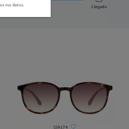
-7 días laborales
detalles
s tus datos.
Llegado
S59274