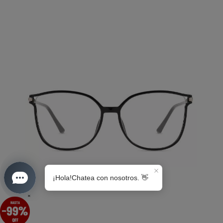
S0189
×