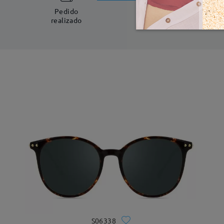
5-7 días laboral
Pedido
realizado
S06338