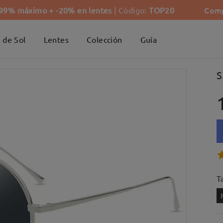
Comp
-99% máximo + -20% en lentes
| Código:
TOP20
 de Sol
Lentes
Colección
Guía
S
Ta