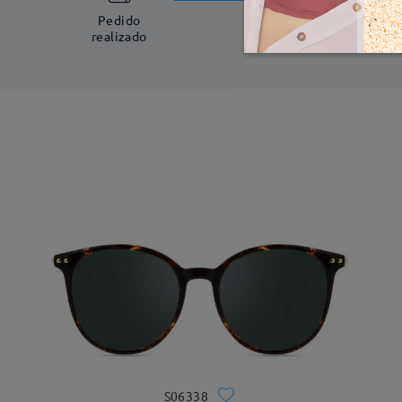
5-7 días laboral
Pedido
realizado
S06338