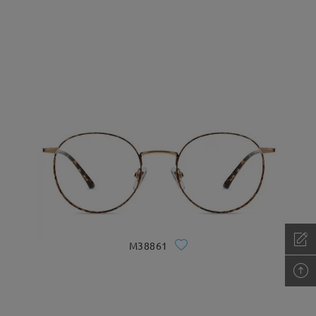
M38861