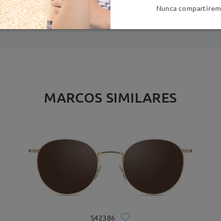
es
detalles
5
Nunca compartiremo
Enviado
MARCOS SIMILARES
S42386