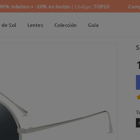
Comp
-99% máximo + -20% en lentes
| Código:
TOP20
 de Sol
Lentes
Colección
Guía
S
Ta