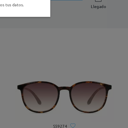
-7 días laborales
detalles
s tus datos.
Llegado
S59274