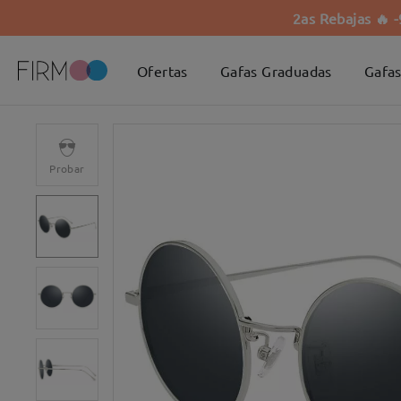
2as Rebajas 🔥 
Ofertas
Gafas Graduadas
Gafas
Probar