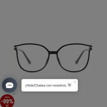
S0189
×