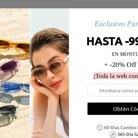
s(87)
Exclusivo Pa
HASTA -9
 la montura:
133 mm
(
Medio
)
Diametro de lentes:
51 mm
EN MONT
e resorte:
No
Material de la montura:
Metal
+ -20% Off
 metálicas contienen níquel. Los clientes con antecedentes de alerg
¡Toda la web con
Obtén Có
DELIVERY
60-Días Cambio 
365-Día G
ión