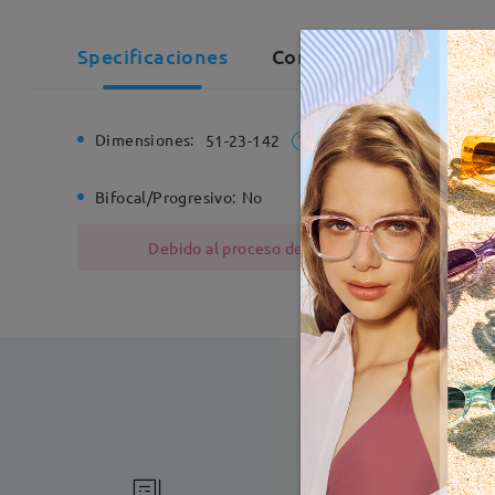
Specificaciones
Comentarios de Cliente
Dimensiones:
Ancho de
51-23-142
Bifocal/Progresivo:
No
Bisagra d
Debido al proceso de fabricación, las monturas
Fabricac