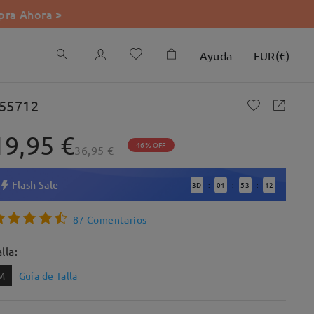
ra Ahora >
Ayuda
EUR
(
€
)
55712
19,95 €
46% OFF
36,95 €
Flash Sale
3
D
01
53
11
:
:
:
87 Comentarios
lla:
M
Guía de Talla