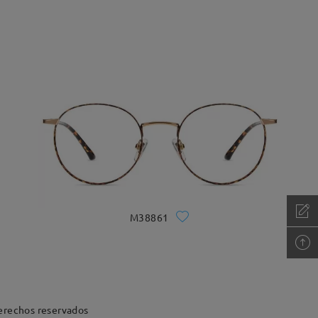
M38861
erechos reservados