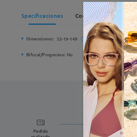
Specificaciones
Comentarios de Cliente
Dimensiones:
Ancho de
53-19-149
Bifocal/Progresivo:
No
Bisagra d
Fabricac
5-7 días laboral
Pedido
realizado