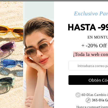
s(48)
Exclusivo Pa
HASTA -9
 la montura:
136 mm
(
Largo
)
Diametro de lentes:
55 mm
EN MONT
e resorte:
No
Material de la montura:
Tr
+ -20% Off
¡Toda la web con
DELIVERY
Obtén Có
60-Días Cambio 
ión
365-Día G
es
detalles
5
Enviado
Nunca compartiremo