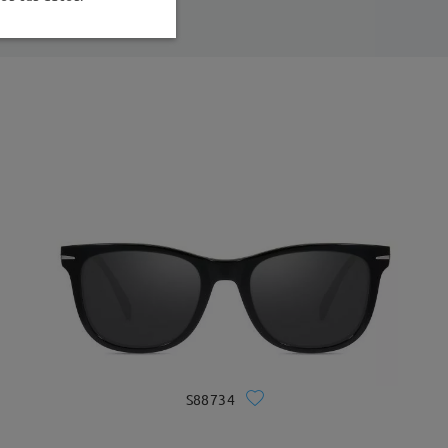
S88734