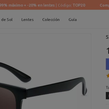
Comp
-99% máximo + -20% en lentes
| Código:
TOP20
 de Sol
Lentes
Colección
Guía
S
Ta