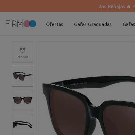
2as Rebajas 🔥 
Ofertas
Gafas Graduadas
Gafas
Probar