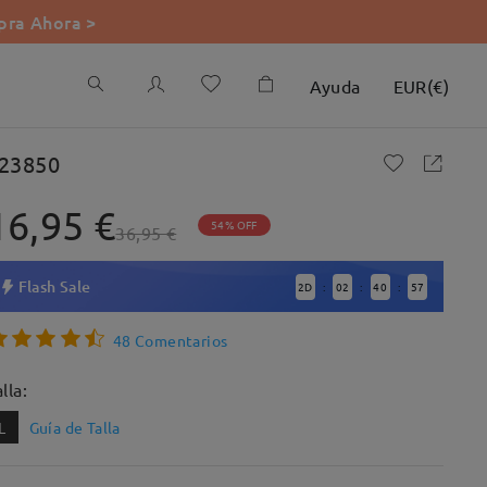
ra Ahora >
Ayuda
EUR
(
€
)
23850
16,95 €
54% OFF
36,95 €
Flash Sale
2
D
02
40
56
:
:
:
48 Comentarios
lla:
L
Guía de Talla