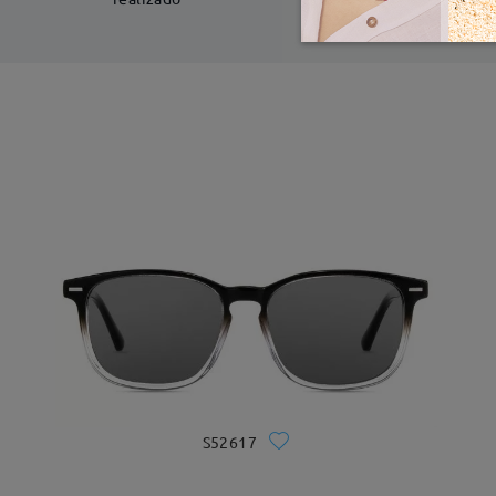
S52617