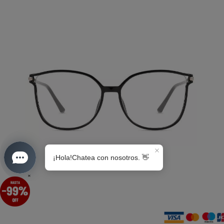
S0189
×